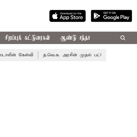
சிறப்புக் கட்டுரைகள்
ஆண்டு சந்தா
 கேள்வி
த.வெ.க. அரசின் முதல் பட்ஜெட்: மாற்றமா?, தடுமாற்ற