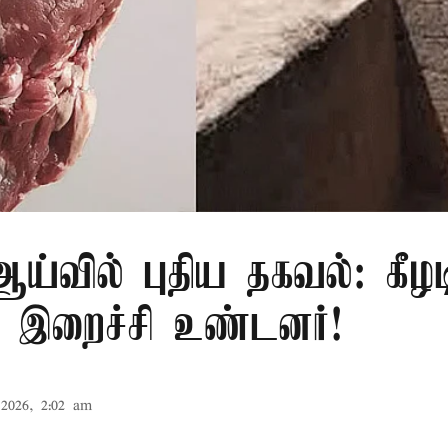
்வில் புதிய தகவல்: கீழட
 இறைச்சி உண்டனர்!
2026, 2:02 am