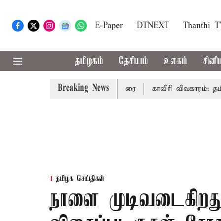
E-Paper
DTNEXT
Thanthi 
தமிழகம்
தேசியம்
உலகம்
சினி
Breaking News
ல் முதல்-அமைச்சர் விஜய் உரை
காவிரி விவகாரம்: தமிழகத்தி
தமிழக செய்திகள்
நாளை முடிவடைகிறது 