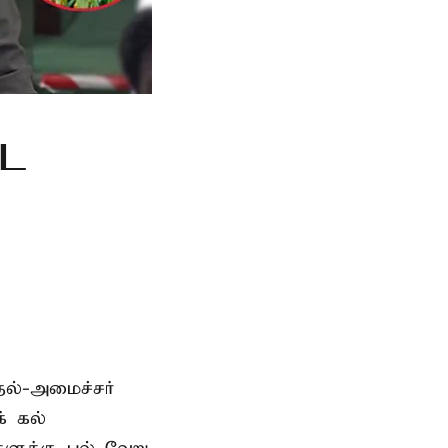
்ட
தல்-அமைச்சர்
் கல்