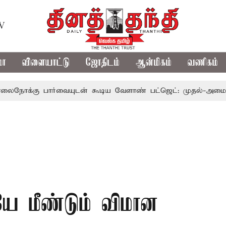
TV
மா
விளையாட்டு
ஜோதிடம்
ஆன்மிகம்
வணிகம்
ார்வையுடன் கூடிய வேளாண் பட்ஜெட்: முதல்-அமைச்சர் விஜய்
ையே மீண்டும் விமான