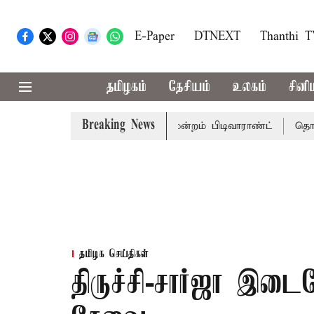
E-Paper
DTNEXT
Thanthi 
தமிழகம்
தேசியம்
உலகம்
சினி
Breaking News
முடிக்கு சென்னை நீதிமன்றம் பிடிவாராண்ட்
தொலைநோக்கு ப
தமிழக செய்திகள்
திருச்சி-சார்ஜா இட