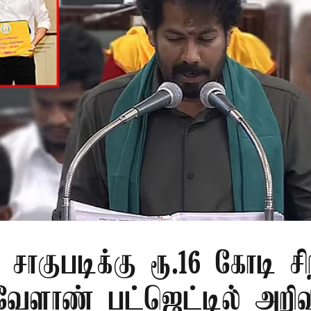
ாகுபடிக்கு ரூ.16 கோடி சிற
 வேளாண் பட்ஜெட்டில் அறிவி