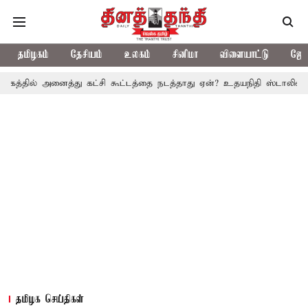
தமிழகம்
தேசியம்
உலகம்
சினிமா
விளையாட்டு
ஜோத
 அனைத்து கட்சி கூட்டத்தை நடத்தாது ஏன்? உதயநிதி ஸ்டாலின் கேள்வி
தமிழக செய்திகள்