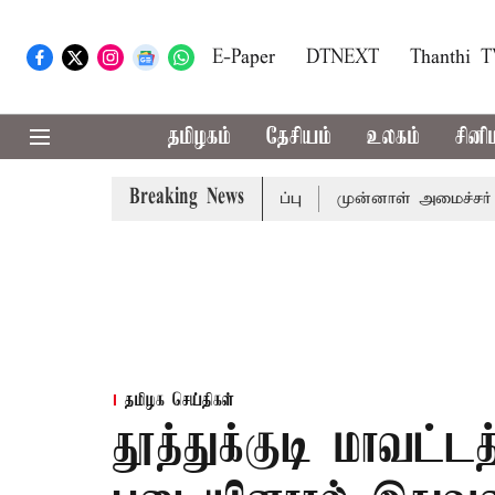
E-Paper
DTNEXT
Thanthi 
தமிழகம்
தேசியம்
உலகம்
சினி
Breaking News
முதல்-அமைச்சர் விஜய் அழைப்பு
முன்னாள் அமைச்சர் பொன்முட
தமிழக செய்திகள்
தூத்துக்குடி மாவட்டத்