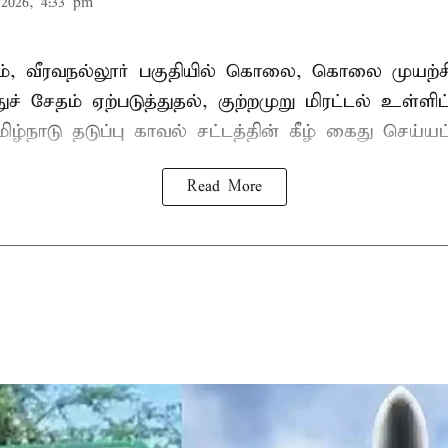
2026, 4:33 pm
், வீரவநல்லூர் பகுதியில் கொலை, கொலை முயற்ச
ுச் சேதம் ஏற்படுத்துதல், குற்றமுறு மிரட்டல் உள்ளி
ிழ்நாடு தடுப்பு காவல் சட்டத்தின் கீழ்
கைது
செய்யப்
Read More