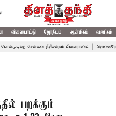
TV
மா
விளையாட்டு
ஜோதிடம்
ஆன்மிகம்
வணிகம்
ிக்கு சென்னை நீதிமன்றம் பிடிவாராண்ட்
தொலைநோக்கு பார்வ
தில் பறக்கும்