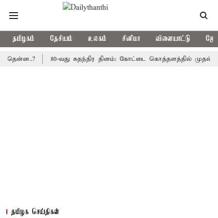
தமிழகம்
தேசியம்
உலகம்
சினிமா
விளையாட்டு
ஜோத
ன..?
80-வது சுதந்திர தினம்: கோட்டை கொத்தளத்தில் முதல் முறையாக
தமிழக செய்திகள்