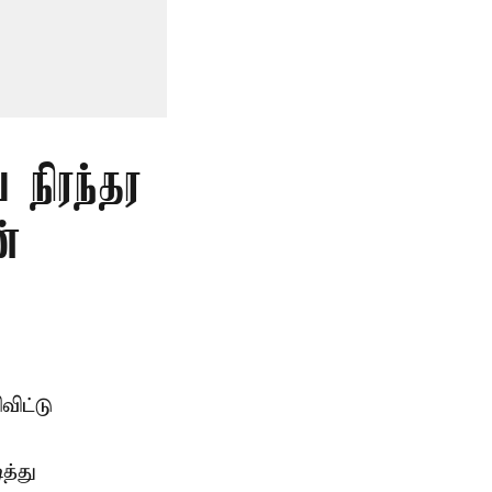
 நிரந்தர
்
ிட்டு
த்து