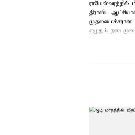
ராமேஸ்வரத்தில் 
திராவிட ஆட்சிய
முதலமைச்சரான ப
எழுதும் நடைமுற