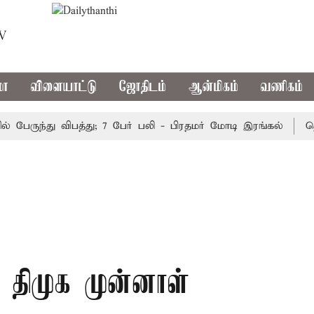
TV
மா
விளையாட்டு
ஜோதிடம்
ஆன்மிகம்
வணிகம்
ருந்து விபத்து; 7 பேர் பலி - பிரதமர் மோடி இரங்கல்
தொகுதி
திமுக முன்னாள்