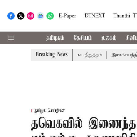
E-Paper
DTNEXT
Thanthi 
தமிழகம்
தேசியம்
உலகம்
சினி
Breaking News
அமர்நாத் யாத்திரை தற்காலிகமாக நிறுத்தம்
இமாச்சலத்தில் பே
தமிழக செய்திகள்
தவெகவில் இணைந்த 