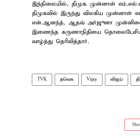
இந்நிலையில், திமுக முன்னாள் எம்.எல
திமுகவில் இருந்து விலகிய முன்னாள் எ
என்.ஆனந்த், ஆதவ் அர்ஜுனா முன்னில
இணைந்த கருணாநிதியை தொலைபேசியில
வாழ்த்து தெரிவித்தார்.
TVK
தவெக
Vijay
விஜய்
த
Sh