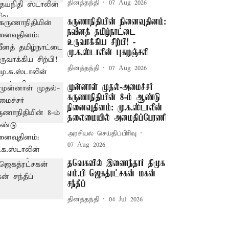
தினத்தந்தி
07 Aug 2026
கருணாநிதியின் நினைவுதினம்:
நவீனத் தமிழ்நாட்டை
உருவாக்கிய சிற்பி! -
மு.க.ஸ்டாலின் புகழஞ்சலி
தினத்தந்தி
07 Aug 2026
முன்னாள் முதல்-அமைச்சர்
கருணாநிதியின் 8-ம் ஆண்டு
நினைவுதினம்: மு.க.ஸ்டாலின்
தலைமையில் அமைதிப்பேரணி
அரசியல் செய்திப்பிரிவு
07 Aug 2026
தவெகவில் இணைந்தார் திமுக
எம்.பி ஜெகத்ரட்சகன் மகன்
சந்தீப்
தினத்தந்தி
04 Jul 2026