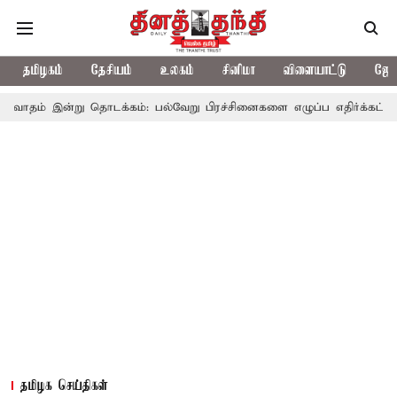
தமிழகம்
தேசியம்
உலகம்
சினிமா
விளையாட்டு
ஜோத
ு தொடக்கம்: பல்வேறு பிரச்சினைகளை எழுப்ப எதிர்க்கட்சிகள் திட்டம்
தமிழக செய்திகள்