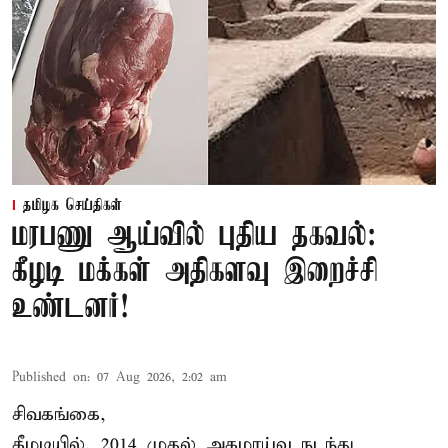
தமிழக செய்திகள்
மரபணு ஆய்வில் புதிய தகவல்:
கீழடி மக்கள் அதிகளவு இறைச்சி
உண்டனர்!
Published on
:
07 Aug 2026, 2:02 am
சிவகங்கை,
கீழடியில், 2014 முதல் அகழாய்வு நடந்து