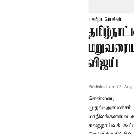
தமிழக செய்திகள்
தமிழ்நாட்
மறுவரையற
விஜய்
Published on
:
08 Aug 
சென்னை,
முதல்-அமைச்சர் 
மாநிலங்களவை உ
கலந்தாய்வுக் கூ