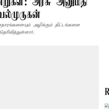
றுகள்: அரசு அனுமதி
ேல்முருகன்
ாதாரங்களையும் அழிக்கும் திட்டங்களை
ரிவித்துள்ளார்.
R