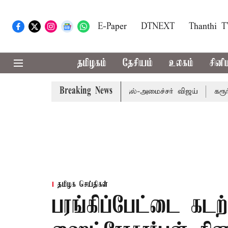
E-Paper
DTNEXT
Thanthi 
தமிழகம்
தேசியம்
உலகம்
சினி
Breaking News
ுதி மறுவரையறை பாதிக்கும்: முதல்-அமைச்சர் விஜய்
கரூர் கூட
தமிழக செய்திகள்
பரங்கிப்பேட்டை கடற்