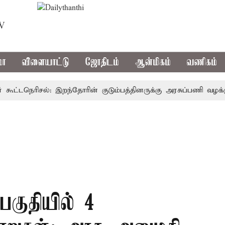
TV
மா
விளையாட்டு
ஜோதிடம்
ஆன்மிகம்
வணிகம்
்டநெரிசல்: இறந்தோரின் குடும்பத்தினருக்கு அரசுப்பணி வழக்கு; வர
பகுதியில் 4