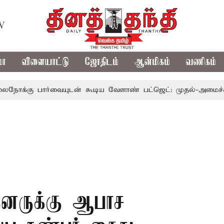
TV
மா
விளையாட்டு
ஜோதிடம்
ஆன்மிகம்
வணிகம்
 பார்வையுடன் கூடிய வேளாண் பட்ஜெட்: முதல்-அமைச்சர் விஜ
னருக்கு ஆபாச