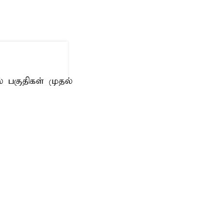
ல் பகுதிகள் முதல்
ஒரு பலவீனமான
பகுதிகளில்
தை (Trough)