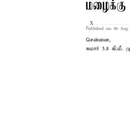
மழைக்கு 
X
Published on
:
06 Aug 
சென்னை,
சுமார் 5.8 கி.மீ
லட்சத்தீவு பகு
காற்றழுத்த தாழ்
கீழ்மட்ட வளிமண்
நிலவுகிறது.