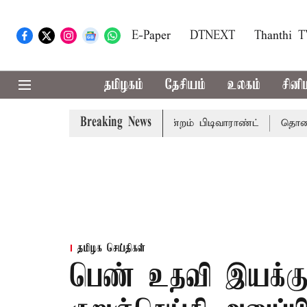
E-Paper
DTNEXT
Thanthi 
தமிழகம்
தேசியம்
உலகம்
சினி
Breaking News
ொன்முடிக்கு சென்னை நீதிமன்றம் பிடிவாராண்ட்
தொலைநோக்கு
தமிழக செய்திகள்
பெண் உதவி இயக்கு