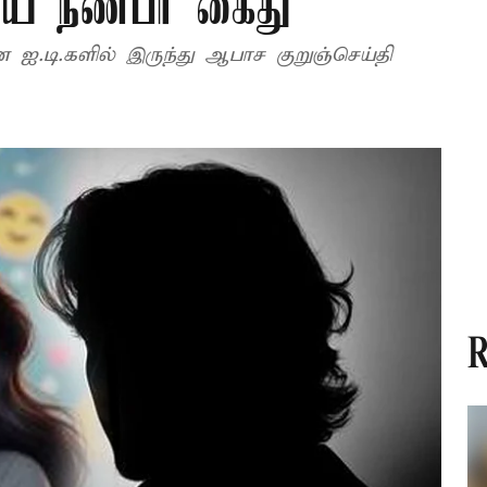
பிய நண்பர் கைது
 ஐ.டி.களில் இருந்து ஆபாச குறுஞ்செய்தி
R