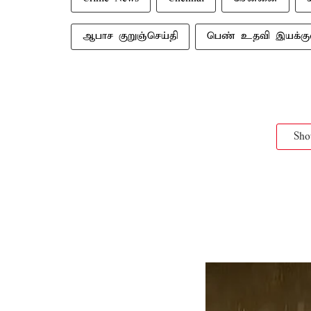
ஆபாச குறுஞ்செய்தி
பெண் உதவி இயக்கு
Sh