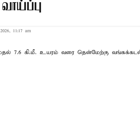
வாய்ப்பு
2026, 11:17 am
. முதல் 7.6 கி.மீ. உயரம் வரை தென்மேற்கு வங்கக்கட
திகள் வரை தென் தமிழகம் மற்றும் கேரளா வழியாக 
வு பாதை (Trough) நிலவுகிறது. வட தமிழக கடலோரப்
டலத்தில் ஒரு பலவீனமான காற்றழுத்தத் தாழ்வுப் பா
Read More