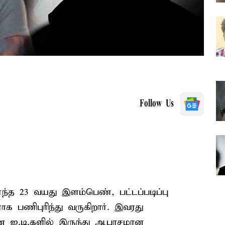
Follow Us
்த 23 வயது இளம்பெண், பட்டப்படிப்பு
ாக பணிபுரிந்து வருகிறார். இவரது
ான ஐ.டி.களில் இருந்து ஆபாசமான