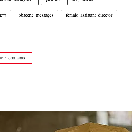
னர்
obscene messages
female assistant director
ow Comments