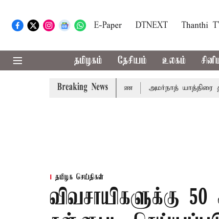
E-Paper
DTNEXT
Thanthi 
தமிழகம்
தேசியம்
உலகம்
சினி
Breaking News
்தேதி சுப்ரீம்கோர்ட்டில் விசாரணை
அமர்நாத் யாத்திரை தற்கால
தமிழக செய்திகள்
விவசாயிகளுக்கு 50