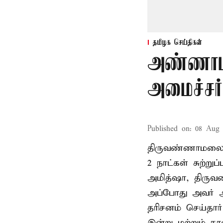
தமிழக செய்திகள்
அண்ணாம
அமைச்சர்
Published on
:
08 Aug 
திருவண்ணாமலை
2 நாட்கள் சுற்
அமித்ஷா, திரு
அப்போது அவர் 
தரிசனம் செய்தார
இன்று மற்றும் ந