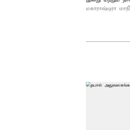
மகாராஷ்டிரா மாநில