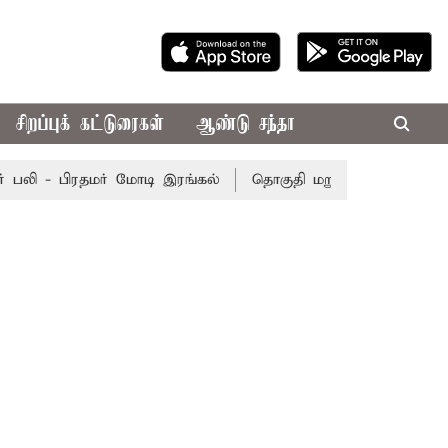
சிறப்புக் கட்டுரைகள்
ஆண்டு சந்தா
லி - பிரதமர் மோடி இரங்கல்
தொகுதி மறுவரையறை நடந்தால் 