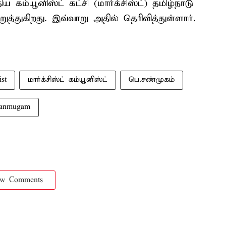
கம்யூனிஸ்ட் கட்சி (மார்க்சிஸ்ட்) தமிழ்நாடு
்துகிறது. இவ்வாறு அதில் தெரிவித்துள்ளார்.
st
மார்க்சிஸ்ட் கம்யூனிஸ்ட்
பெ.சண்முகம்
hanmugam
ow Comments