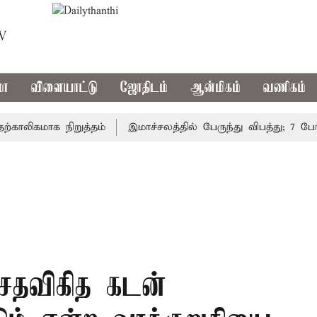
TV
மா
விளையாட்டு
ஜோதிடம்
ஆன்மிகம்
வணிகம்
ிகமாக நிறுத்தம்
இமாச்சலத்தில் பேருந்து விபத்து; 7 பேர் ப
 சதவிகித கடன்