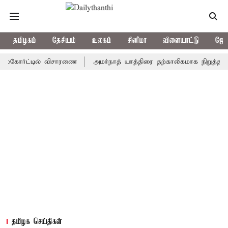
தமிழகம்
தேசியம்
உலகம்
சினிமா
விளையாட்டு
ஜோத
ர்ட்டில் விசாரணை
அமர்நாத் யாத்திரை தற்காலிகமாக நிறுத்தம்
இமா
தமிழக செய்திகள்