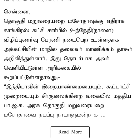
Published on
:
08 Aug 2026, 7:37 am
சென்னை,
தொகுதி மறுவரையறை மசோதாவுக்கு எதிராக
காங்கிரஸ் கட்சி சார்பில் 9-ந்தேதி(நாளை)
விழிப்புணர்வு பேரணி நடைபெற உள்ளதாக
அக்கட்சியின் மாநில தலைவர் மாணிக்கம் தாகூர்
அறிவித்துள்ளார். இது தொடர்பாக அவர்
வெளியிட்டுள்ள அறிக்கையில்
கூறப்பட்டுள்ளதாவது;-
“இந்தியாவின் இறையாண்மையையும், கூட்டாட்சி
முறையையும் சீர்குலைக்கின்ற வகையில் மத்திய
பா.ஜ.க. அரசு தொகுதி மறுவரையறை
மசோதாவை நடப்பு நாடாளுமன்ற க ...
Read More