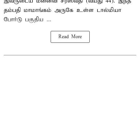
இவருடைய மனைவி சரஸ்வதி (வயது 44). இந்த
தம்பதி மாமாங்கம் அருகே உள்ள டால்மியா
போர்டு பகுதிய ...
Read More