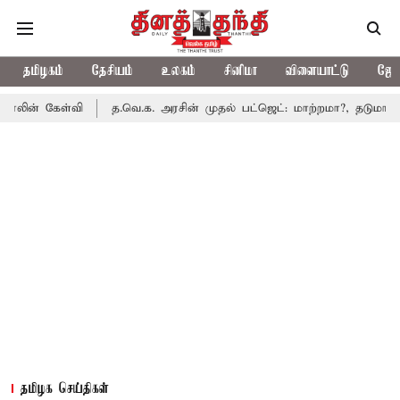
தமிழகம்
தேசியம்
உலகம்
சினிமா
விளையாட்டு
ஜோத
்வி
த.வெ.க. அரசின் முதல் பட்ஜெட்: மாற்றமா?, தடுமாற்றமா?
சட
தமிழக செய்திகள்