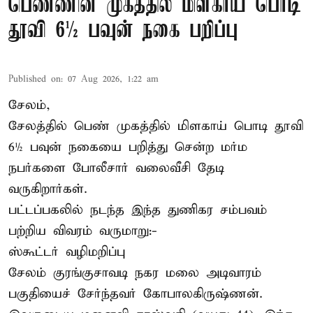
பெண்ணின் முகத்தில் மிளகாய் பொடி
தூவி 6½ பவுன் நகை பறிப்பு
Published on
:
07 Aug 2026, 1:22 am
சேலம்,
சேலத்தில் பெண் முகத்தில் மிளகாய் பொடி தூவி
6½ பவுன் நகையை பறித்து சென்ற மர்ம
நபர்களை போலீசார் வலைவீசி தேடி
வருகிறார்கள்.
பட்டப்பகலில் நடந்த இந்த துணிகர சம்பவம்
பற்றிய விவரம் வருமாறு:-
ஸ்கூட்டர் வழிமறிப்பு
சேலம் குரங்குசாவடி நகர மலை அடிவாரம்
பகுதியைச் சேர்ந்தவர் கோபாலகிருஷ்ணன்.