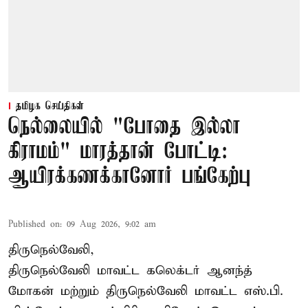
தமிழக செய்திகள்
நெல்லையில் "போதை இல்லா
கிராமம்" மாரத்தான் போட்டி:
ஆயிரக்கணக்கானோர் பங்கேற்பு
Published on
:
09 Aug 2026, 9:02 am
திருநெல்வேலி,
திருநெல்வேலி
மாவட்ட கலெக்டர் ஆனந்த்
மோகன் மற்றும் திருநெல்வேலி மாவட்ட எஸ்.பி.