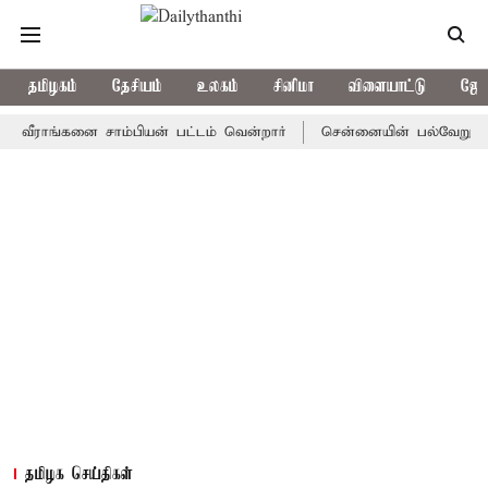
தமிழகம்
தேசியம்
உலகம்
சினிமா
விளையாட்டு
ஜோத
ாங்கனை சாம்பியன் பட்டம் வென்றார்
சென்னையின் பல்வேறு பகுதிக
தமிழக செய்திகள்