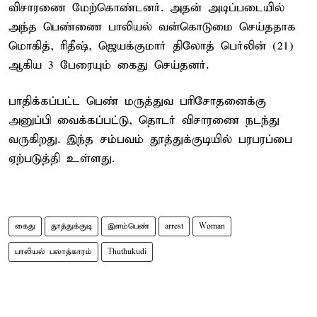
விசாரணை மேற்கொண்டனர். அதன் அடிப்படையில்
அந்த பெண்ணை பாலியல் வன்கொடுமை செய்ததாக
மொகித், ரிதீஷ், ஜெயக்குமார் திலோத் பெர்லின் (21)
ஆகிய 3 பேரையும் கைது செய்தனர்.
பாதிக்கப்பட்ட பெண் மருத்துவ பரிசோதனைக்கு
அனுப்பி வைக்கப்பட்டு, தொடர் விசாரணை நடந்து
வருகிறது. இந்த சம்பவம் தூத்துக்குடியில் பரபரப்பை
ஏற்படுத்தி உள்ளது.
கைது
தூத்துக்குடி
இளம்பெண்
arrest
Woman
பாலியல் பலாத்காரம்
Thuthukudi