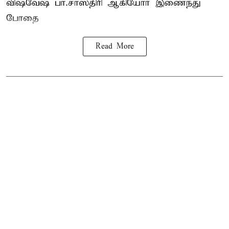
விஷ்வேஷ் பா.சாஸ்திரி ஆகியோர் இணைந்து
போதை
Read More