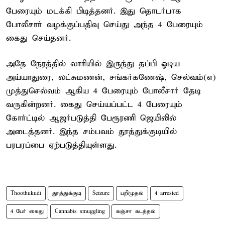
பேரையும் மடக்கி பிடித்தனர். இது தொடர்பாக
போலீசார் வழக்குப்பதிவு செய்து அந்த 4 பேரையும்
கைது செய்தனர்.
அதே நேரத்தில் லாரியில் இருந்து தப்பி ஓடிய
அய்யாதுரை, லட்சுமணன், சங்கர்கணேஷ், செல்வம்(எ)
முத்துசெல்வம் ஆகிய 4 பேரையும் போலீசார் தேடி
வருகின்றனர். கைது செய்யப்பட்ட 4 பேரையும்
கோர்ட்டில் ஆஜர்படுத்தி பேரூரணி ஜெயிலில்
அடைத்தனர். இந்த சம்பவம் தூத்துக்குடியில்
பரபரப்பை ஏற்படுத்தியுள்ளது.
Thoothukudi
தூத்துக்குடி
Seizure
பறிமுதல்
4 arrested
4 பேர் கைது
Cannabis smuggling
கஞ்சா கடத்தல்