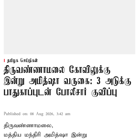
தமிழக செய்திகள்
திருவண்ணாமலை கோவிலுக்கு
இன்று அமித்ஷா வருகை: 3 அடுக்கு
பாதுகாப்புடன் போலீசார் குவிப்பு
Published on
:
08 Aug 2026, 3:42 am
திருவண்ணாமலை,
மத்திய மந்திரி அமித்ஷா இன்று