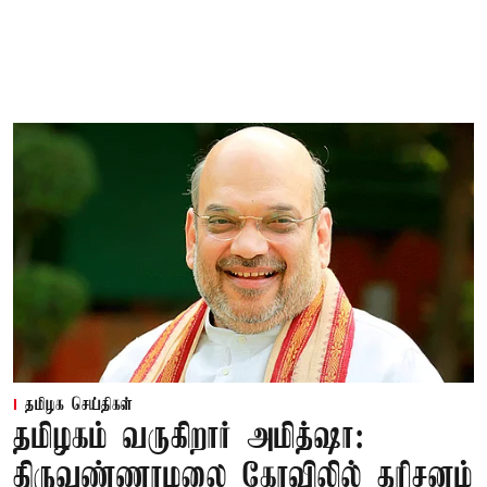
தமிழக செய்திகள்
தமிழகம் வருகிறார் அமித்ஷா:
திருவண்ணாமலை கோவிலில் தரிசனம்