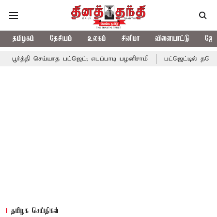
தமிழகம்
தேசியம்
உலகம்
சினிமா
விளையாட்டு
ஜோத
 செய்யாத பட்ஜெட்; எடப்பாடி பழனிசாமி
பட்ஜெட்டில் தவெக அரசின் வாக
தமிழக செய்திகள்