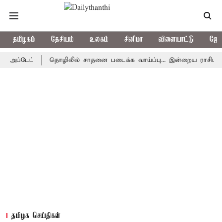
தமிழகம்
தேசியம்
உலகம்
சினிமா
விளையாட்டு
ஜோத
டேட்
தொழிலில் சாதனை படைக்க வாய்ப்பு... இன்றைய ராசிபலன் 08.08
தமிழக செய்திகள்