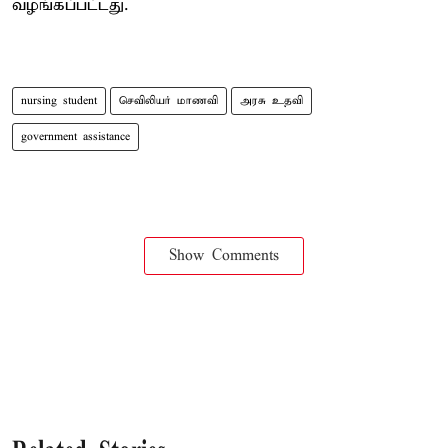
வழங்கப்பட்டது.
nursing student
செவிலியர் மாணவி
அரசு உதவி
government assistance
Show Comments