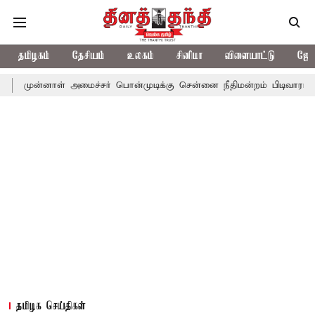
தமிழகம்
தேசியம்
உலகம்
சினிமா
விளையாட்டு
ஜோத
ாள் அமைச்சர் பொன்முடிக்கு சென்னை நீதிமன்றம் பிடிவாராண்ட்
தொல
தமிழக செய்திகள்