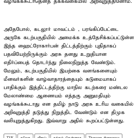
வழங்கக்கூடாதெனத் தக்கவகையில் அறிவுறுத்தினோம்.
அதேபோல், கடலூர் மாவட்டம் , பரங்கிப்பேட்டை
அருகே கடற்பகுதியில் அமைக்க உத்தேசிக்கப்பட்டுள்ள
இந்த ஹைட்ரோகார்பன் திட்டத்திற்கும் புதிதாகப்
பதவியேற்றிருக்கும் அரசு தனது உறுதியான
எதிர்ப்பைத் தொடர்ந்து நிலைநிறுத்த வேண்டும்.
மேலும், கடற்பகுதியில் இயற்கை வளங்களையும்
மீனவர்களின் வாழ்வாதாரத்தையும் கடுமையாகப்
பாதிக்கும் இத்திட்டத்திற்கு மாநில கடற்கரை மண்டல
மேலாண்மை ஆணையம் எத்தகு அனுமதியும்
வழங்கக்கூடாது என தமிழ் நாடு அரசு உரிய வகையில்
அறிவுறுத்தி தடுத்து நிறுத்திட வேண்டும் என திமுக
வலியுறுத்துகிறது. இவ்வாறு அதில் கூறப்பட்டுள்ளது.
TVK
தவெக
விஜய்
தங்கம் தென்னரசு
Thangam thennarasu