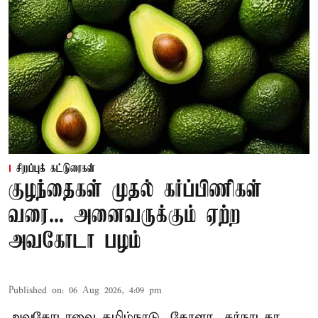
சிறப்புக் கட்டுரைகள்
குழந்தைகள் முதல் கர்ப்பிணிகள்
வரை... அனைவருக்கும் ஏற்ற
அவகோடா பழம்
Published on
:
06 Aug 2026, 4:09 pm
அவகோடாவை தமிழ்நாடு, கேரளா, கர்நாடகா,