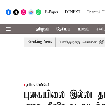
E-Paper
DTNEXT
Thanthi 
தமிழகம்
தேசியம்
உலகம்
சினி
Breaking News
பு
முன்னாள் அமைச்சர் பொன்முடிக்கு சென்னை நீதிமன்றம் பி
தமிழக செய்திகள்
புகையிலை இல்லா த