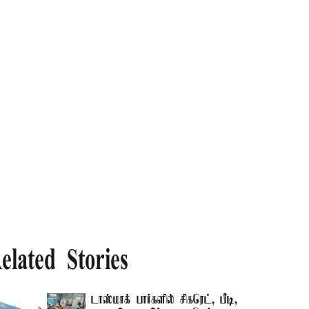
elated Stories
டாஸ்மாக் பார்களில் சிகரெட், பீடி,