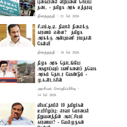
புகையிலை விற்பனை செய்ய
தடை - தமிழக அரசு உத்தரவு
தினத்தந்தி
21 Jul 2026
சி.எம்.டி.ஏ. திவால் நிலைக்கு
காரணம் என்ன? – தமிழக
அரசுக்கு அன்புமணி ராமதாஸ்
கேள்வி
தினத்தந்தி
18 Jul 2026
திமுக அரசு தொடங்கிய
அகழாய்வுப் பணிகளைப் தவெக
அரசும் தொடர வேண்டும் -
மு.க.ஸ்டாலின்
அரசியல் செய்திப்பிரிவு
14 Jul 2026
வியட்நாமில் 10 தமிழர்கள்
உயிரிழப்பு: லாவா மொபைல்
நிறுவனத்தின் அலட்சியம்
காரணமா? - வேல்முருகன்