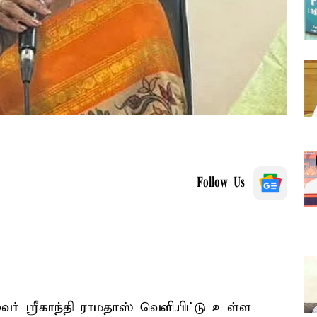
Follow Us
ர் ஸ்ரீகாந்தி ராமதாஸ் வெளியிட்டு உள்ள