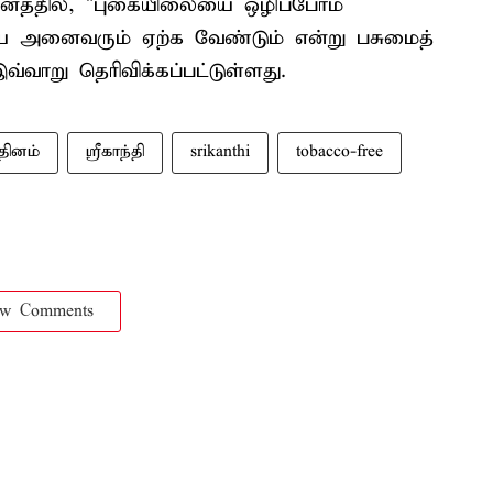
ினத்தில், "புகையிலையை ஒழிப்போம் –
ை அனைவரும் ஏற்க வேண்டும் என்று பசுமைத்
வ்வாறு தெரிவிக்கப்பட்டுள்ளது.
தினம்
ஸ்ரீகாந்தி
srikanthi
tobacco-free
ow Comments