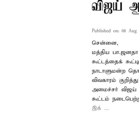
விஜய் ஆ
Published on
:
08 Aug 
சென்னை,
மத்திய பா.ஜனத
கூட்டத்தைக் கூட
நாடாளுமன்ற தொக
விவகாரம் குறித்
அமைச்சர் விஜய
கூட்டம் நடைபெற்ற
இக் ...