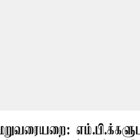
மறுவரையறை: எம்.பி.க்களு