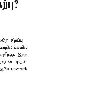
்பு?
ற சிறப்பு
மாநிலங்களில்
ுகிறது. இந்த
களுடன் முதல்-
் ஆலோசனைக்