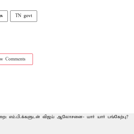
சு
TN govt
ow Comments