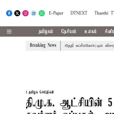
E-Paper
DTNEXT
Thanthi 
தமிழகம்
தேசியம்
உலகம்
சினி
Breaking News
கு அரசுப்பணி வழக்கு; வரும் 14ம்தேதி சுப்ரீம்கோர்ட்டில் விசாரண
தமிழக செய்திகள்
தி.மு.க. ஆட்சியின் 