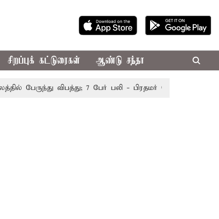
சிறப்புக் கட்டுரைகள்
ஆண்டு சந்தா
ல் பேருந்து விபத்து; 7 பேர் பலி - பிரதமர் மோடி இரங்கல்
தொ