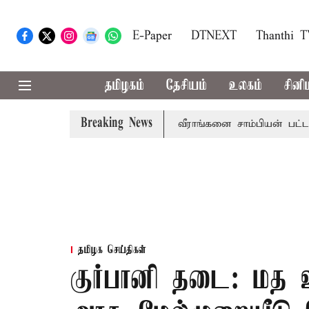
E-Paper
DTNEXT
Thanthi 
தமிழகம்
தேசியம்
உலகம்
சினி
Breaking News
ண்டன் இறுதி போட்டி; இந்திய வீராங்கனை சாம்பியன் பட்டம் வென
தமிழக செய்திகள்
குர்பானி தடை: மத உ