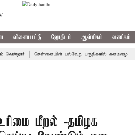
TV
மா
விளையாட்டு
ஜோதிடம்
ஆன்மிகம்
வணிகம்
்றார்
சென்னையின் பல்வேறு பகுதிகளில் கனமழை
டிஎன்
ரிமை மீறல் -தமிழக