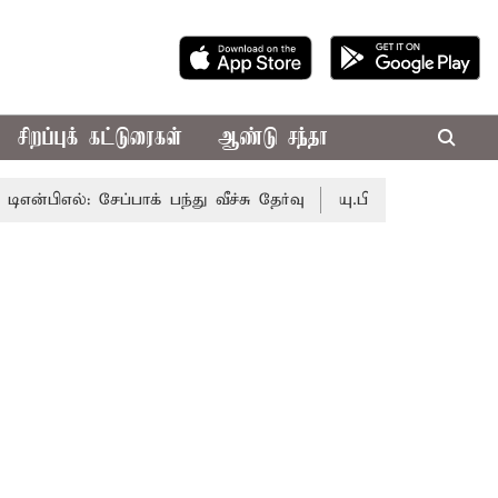
சிறப்புக் கட்டுரைகள்
ஆண்டு சந்தா
பிஎல்: சேப்பாக் பந்து வீச்சு தேர்வு
யு.பி.ஐ. பரிவர்த்தனைக்க