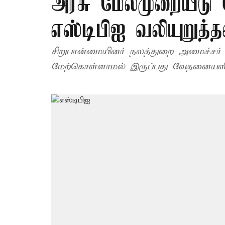
அரசு மேல்முறையீடு
எஸ்டிபிஐ வலியுறுத்த
சிறுபான்மையினர் நலத்துறை அமைச்சர் ஷாஜகான் துறை சார்ந்த எ
மேற்கொள்ளாமல் இருப்பது வேதனையளிக