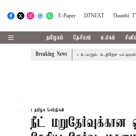
E-Paper
DTNEXT
Thanthi 
தமிழகம்
தேசியம்
உலகம்
சினி
Breaking News
 மக்களவை தொகுதிகள் 59 ஆக உயரும்: உத்தேச பட்டியல் இத
தமிழக செய்திகள்
நீட் மறுதேர்வுக்கான