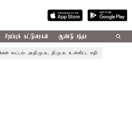
சிறப்புக் கட்டுரைகள்
ஆண்டு சந்தா
ம்: அ.தி.மு.க., தி.மு.க. உள்ளிட்ட எதிர்க்கட்சிகள் புறக்கணிப்ப