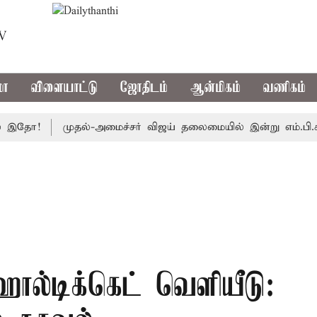
TV
மா
விளையாட்டு
ஜோதிடம்
ஆன்மிகம்
வணிகம்
ோ!
முதல்-அமைச்சர் விஜய் தலைமையில் இன்று எம்.பி.க்கள் கூட்ட
 ஹால்டிக்கெட் வெளியீடு: