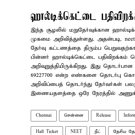
ஹால்டிக்கெட்டை பதிவிறக
இந்த சூழலில் மறுதேர்வுக்கான ஹால்டிக்
முகமை அறிவித்துள்ளது. அதன்படி, nee
தேர்வு கட்டணத்தை திரும்ப பெறுவதற்க
பின்னர் ஹால்டிக்கெட்டை பதிவிறக்கம்
அறிவுறுத்தியிருக்கிறது. இது தொடர்பான 
69227700 என்ற எண்களை தொடர்பு கொள்
அறிவிப்பைத் தொடர்ந்து தேர்வர்கள் பல
இணையதளத்தை ஒரே நேரத்தில் அணுகியதா
Chennai
சென்னை
Release
Infor
Hall Ticket
NEET
நீட்
தேசிய தே