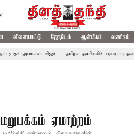
TV
மா
விளையாட்டு
ஜோதிடம்
ஆன்மிகம்
வணிகம்
ல்-அமைச்சர் விஜய்
தமிழக அரசியலில் பரபரப்பு; அமைச்சர் 
 மறுபக்கம் ஏமாற்றம்
மகிழ்ச்சி என்றாலும், தொகுதிகளின்