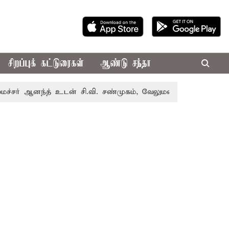
சிறப்புக் கட்டுரைகள்
ஆண்டு சந்தா
ஆனந்த் உடன் சி.வி. சண்முகம், வேலுமணி சந்திப்பு
மண் வளம