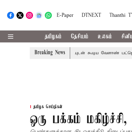
E-Paper
DTNEXT
Thanthi 
தமிழகம்
தேசியம்
உலகம்
சினி
Breaking News
்
தொலைநோக்கு பார்வையுடன் கூடிய வேளாண் பட்ஜெட்: முத
தமிழக செய்திகள்
ஒரு பக்கம் மகிழ்ச்சி,
பெண்களுக்கான இடஒதுக்கீடு கிடைப்பது 