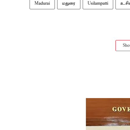
Madurai
மதுரை
Usilampatti
உசில
Sh