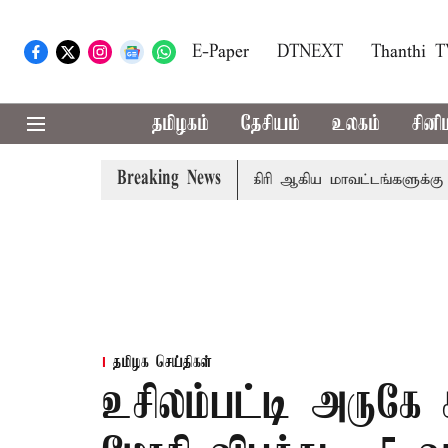
E-Paper
DTNEXT
Thanthi 
தமிழகம்
தேசியம்
உலகம்
சினி
Breaking News
கீதா
கோவை, தேனி,நீலகிரி ஆகிய மாவட்டங்களுக்கு கன மழை
தமிழக செய்திகள்
உசிலம்பட்டி அருகே க