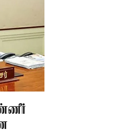
்ணீர்
ணை