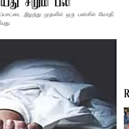
யது சிறுமி பலி
ுப்பாட்டை இழந்து முதலில் ஒரு பஸ்சில் மோதி,
யது.
R