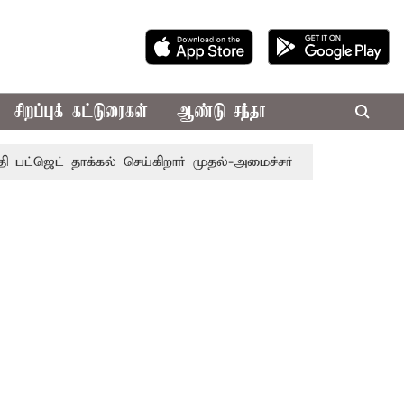
சிறப்புக் கட்டுரைகள்
ஆண்டு சந்தா
ட் தாக்கல் செய்கிறார் முதல்-அமைச்சர் ரங்கசாமி
எதிர்க்கட்ச