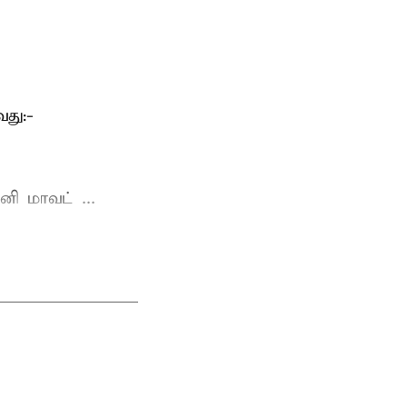
து:-
ி மாவட் ...