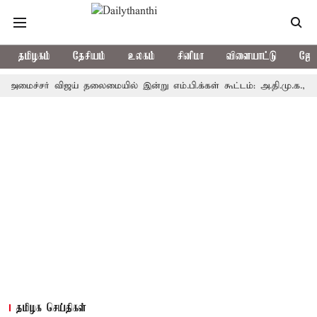
தமிழகம்
தேசியம்
உலகம்
சினிமா
விளையாட்டு
ஜோத
சர் விஜய் தலைமையில் இன்று எம்.பி.க்கள் கூட்டம்: அ.தி.மு.க., தி.மு.க. உ
தமிழக செய்திகள்