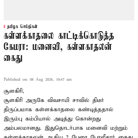
தமிழக செய்திகள்
கள்ளக்காதலை காட்டிக்கொடுத்த
கேமரா: மனைவி, கள்ளகாதலன்
கைது
Published on
:
08 Aug 2026, 10:47 am
சூளகிரி,
சூளகிரி அருகே விவசாயி சாவில் திடீர்
திருப்பமாக கள்ளக்காதலை கண்டித்ததால்
இரும்பு கம்பியால் அடித்து கொன்றது
அம்பலமானது. இதுதொடர்பாக மனைவி மற்றும்
கள்ளக்காதலன் ஆகிய 2 பேரை போலீசார் கைது