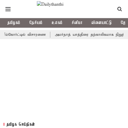
தமிழகம்
தேசியம்
உலகம்
சினிமா
விளையாட்டு
ஜோத
கோர்ட்டில் விசாரணை
அமர்நாத் யாத்திரை தற்காலிகமாக நிறுத்தம்
இ
தமிழக செய்திகள்