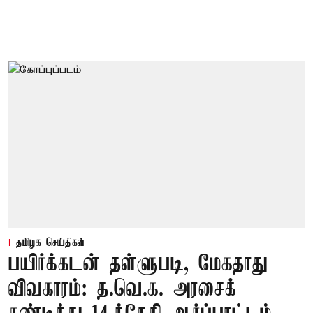
தமிழக செய்திகள்
பயிர்க்கடன் தள்ளுபடி, மேகதாது
விவகாரம்: த.வெ.க. அரசைக்