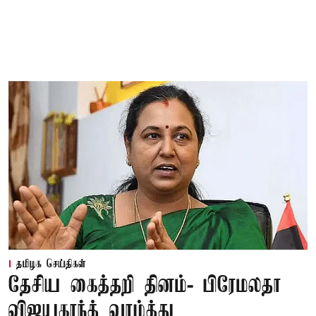
தமிழக செய்திகள்
தேசிய கைத்தறி தினம்- பிரேமலதா
விஜயகாந்த் வாழ்த்து