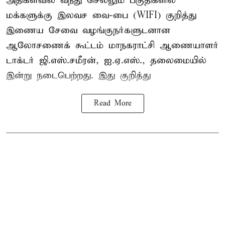
அதிகளவில் வந்து செல்லும் பகுதிகளில்
மக்களுக்கு இலவச வை-பை (WIFI) குறித்து
இணைய சேவை வழங்குநர்களுடனான
ஆலோசணைக் கூட்டம் மாநகராட்சி ஆணையாளர்
டாக்டர் ஜி.எஸ்.சமீரன், ஐ.ஏ.எஸ்., தலைமையில்
இன்று நடைபெற்றது. இது குறித்து
Read More