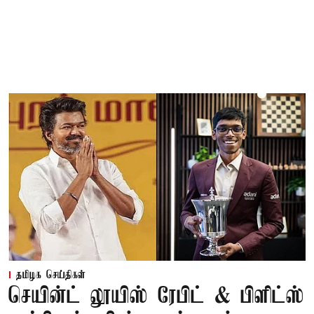
தமிழக செய்திகள்
செயின்ட் லூயிஸ் ரேபிட் & பிளிட்ஸ்