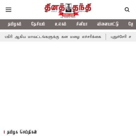
தமிழகம்
தேசியம்
உலகம்
சினிமா
விளையாட்டு
ஜோத
ிய மாவட்டங்களுக்கு கன மழை எச்சரிக்கை
புதுச்சேரி சட்டசபையில் 
தமிழக செய்திகள்