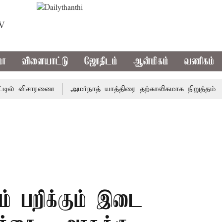
TV
மா
விளையாட்டு
ஜோதிடம்
ஆன்மிகம்
வணிகம்
ல் விசாரணை
அமர்நாத் யாத்திரை தற்காலிகமாக நிறுத்தம்
இம
் பறிக்கும் இடை