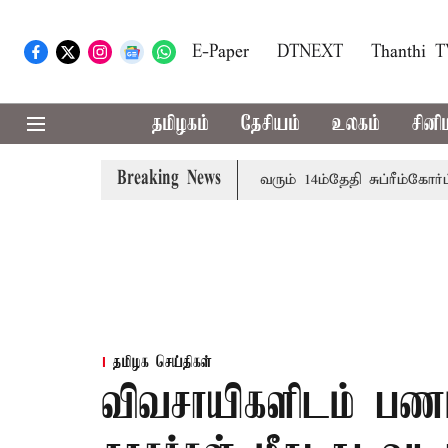
E-Paper
DTNEXT
Thanthi 
தமிழகம்
தேசியம்
உலகம்
சினி
Breaking News
பத்தினருக்கு அரசுப்பணி வழக்கு; வரும் 14ம்தேதி சுப்ரீம்கோர்ட்டி
தமிழக செய்திகள்
விவசாயிகளிடம் பணம