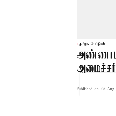
தமிழக செய்திகள்
அண்ணாம
அமைச்சர்
X
Published on
:
08 Aug 
திருவண்ணாமலை
2 நாட்கள் சுற்
அமித்ஷா, திரு