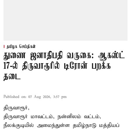
தமிழக செய்திகள்
துணை ஜனாதிபதி வருகை: ஆகஸ்ட்
17-ல் திருவாரூரில் டிரோன் பறக்க
தடை
Published on
:
07 Aug 2026, 3:57 pm
திருவாரூர்,
திருவாரூர் மாவட்டம், நன்னிலம் வட்டம்,
நீலக்குடியில் அமைந்துள்ள தமிழ்நாடு மத்தியப்