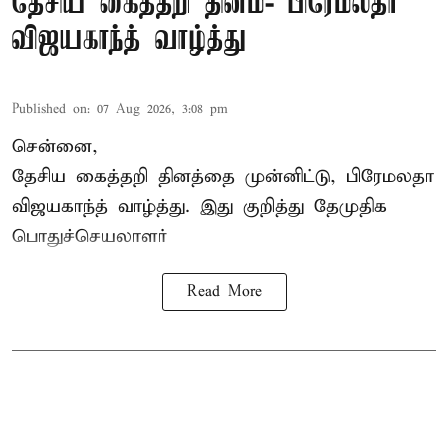
தேசிய கைத்தறி தினம்- பிரேமலதா
விஜயகாந்த் வாழ்த்து
Published on
:
07 Aug 2026, 3:08 pm
சென்னை,
தேசிய கைத்தறி தினத்தை
முன்னிட்டு, பிரேமலதா
விஜயகாந்த் வாழ்த்து. இது குறித்து தேமுதிக
பொதுச்செயலாளர்
Read More