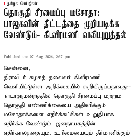
தமிழக செய்திகள்
தொகுதி சீரமைப்பு மசோதா:
பாஜகவின் திட்டத்தை முறியடிக்க
வேண்டும்- கி.வீரமணி வலியுறுத்தல்
Published on
:
07 Aug 2026, 2:57 pm
சென்னை,
திராவிடர் கழகத் தலைவர் கி.வீரமணி
வெளியிட்டுள்ள அறிக்கையில் கூறியிருப்பதாவது:-
நாடாளுமன்றத்தில் தொகுதி சீரமைப்பு மற்றும்
தொகுதி எண்ணிக்கையை அதிகரிக்கும்
மசோதாக்களை எதிர்க்கட்சிகள் உறுதியாக
எதிர்க்க வேண்டும். ஜனநாயகத்தின்
எதிர்காலத்தையும், உரிமையையும் தீர்மானிக்கும்