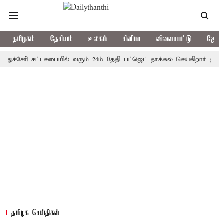
தமிழகம்
தேசியம்
உலகம்
சினிமா
விளையாட்டு
ஜோத
சேரி சட்டசபையில் வரும் 24ம் தேதி பட்ஜெட் தாக்கல் செய்கிறார் முதல்-அமை
தமிழக செய்திகள்