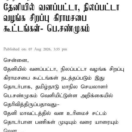
தேனியில் வனப்பட்டா, நிலப்பட்டா
வழங்க சிறப்பு கிராமசபை
கூட்டங்கள்- பெ.சண்முகம்
Published on
:
07 Aug 2026, 3:55 pm
சென்னை,
தேனியில் வனப்பட்டா, நிலப்பட்டா வழங்க சிறப்பு
கிராமசபை கூட்டங்கள் நடத்தப்படும் இது
தொடர்பாக, தமிழ்நாடு மாநில செயலாளர்
பெ.சண்முகம்
வெளியிட்டுள்ள அறிக்கையில்
தெரிவித்திருப்பதாவது:-
தேனி மாவட்டத்தில் வன உரிமைச் சட்டம்
தொடர்பான பணிகள் முடியும் வரை யாரையும்
வெள ...