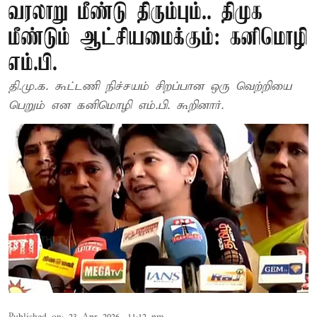
வரலாறு மீண்டு திரும்பும்.. திமுக
மீண்டும் ஆட்சியமைக்கும்: கனிமொழி
எம்.பி.
தி.மு.க. கூட்டணி நிச்சயம் சிறப்பான ஒரு வெற்றியை
பெறும் என கனிமொழி எம்.பி. கூறினார்.