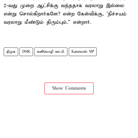
2-வது முறை ஆட்சிக்கு வந்ததாக வரலாறு இல்லை
என்று சொல்கிறார்களே? என்ற கேள்விக்கு, 'நிச்சயம்
வரலாறு மீண்டும் திரும்பும்.” என்றார்.
திமுக
DMK
கனிமொழி எம்.பி.
Kanimozhi MP
Show Comments