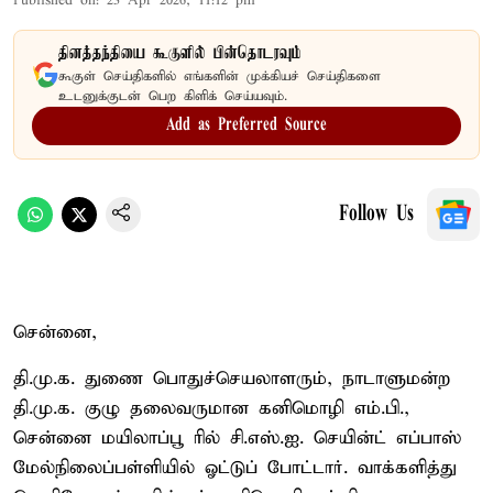
Published on
:
23 Apr 2026, 11:12 pm
தினத்தந்தியை கூகுளில் பின்தொடரவும்
கூகுள் செய்திகளில் எங்களின் முக்கியச் செய்திகளை
உடனுக்குடன் பெற கிளிக் செய்யவும்.
Add as Preferred Source
Follow Us
சென்னை,
தி.மு.க. துணை பொதுச்செயலாளரும், நாடாளுமன்ற
தி.மு.க. குழு தலைவருமான கனிமொழி எம்.பி.,
சென்னை மயிலாப்பூ ரில் சி.எஸ்.ஐ. செயின்ட் எப்பாஸ்
மேல்நிலைப்பள்ளியில் ஓட்டுப் போட்டார். வாக்களித்து