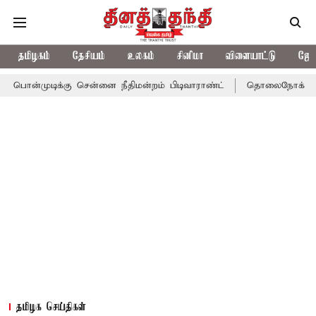
தமிழகம்
தேசியம்
உலகம்
சினிமா
விளையாட்டு
ஜோத
்கு சென்னை நீதிமன்றம் பிடிவாராண்ட்
தொலைநோக்கு பார்வையுடன் க
தமிழக செய்திகள்