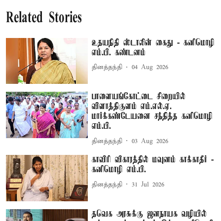
Related Stories
உதயநிதி ஸ்டாலின் கைது - கனிமொழி
எம்.பி. கண்டனம்
தினத்தந்தி
04 Aug 2026
பாளையங்கோட்டை சிறையில்
விளாத்திகுளம் எம்.எல்.ஏ.
மார்க்கண்டேயனை சந்தித்த கனிமொழி
எம்.பி.
தினத்தந்தி
03 Aug 2026
காவிரி விகாரத்தில் மவுனம் காக்காதீர் -
கனிமொழி எம்.பி.
தினத்தந்தி
31 Jul 2026
தவெக அரசுக்கு ஜனநாயக வழியில்