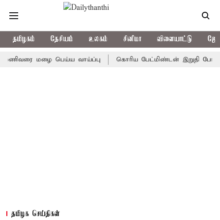
தமிழகம்
தேசியம்
உலகம்
சினிமா
விளையாட்டு
ஜோத
வரை மழை பெய்ய வாய்ப்பு
கொரிய பேட்மிண்டன் இறுதி போட்டி; இந்த
தமிழக செய்திகள்