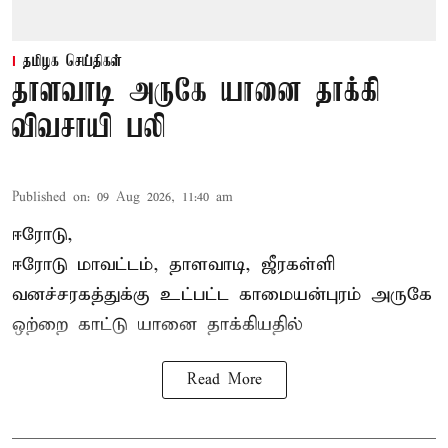
தமிழக செய்திகள்
தாளவாடி அருகே யானை தாக்கி
விவசாயி பலி
Published on
:
09 Aug 2026, 11:40 am
ஈரோடு,
ஈரோடு மாவட்டம்,
தாளவாடி
, ஜீரகள்ளி
வனச்சரகத்துக்கு உட்பட்ட காமையன்புரம் அருகே
ஒற்றை காட்டு
யானை தாக்கி
யதில்
Read More