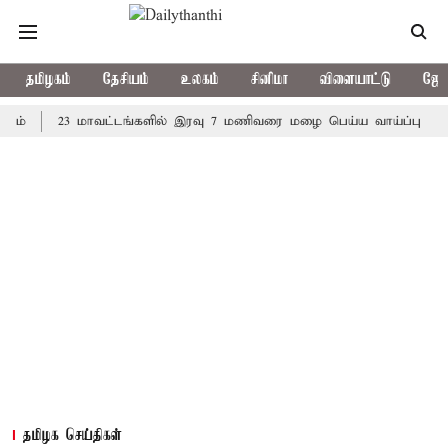
தமிழகம்
தேசியம்
உலகம்
சினிமா
விளையாட்டு
ஜோத
23 மாவட்டங்களில் இரவு 7 மணிவரை மழை பெய்ய வாய்ப்பு
கொரிய
தமிழக செய்திகள்