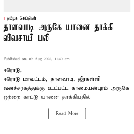
தமிழக செய்திகள்
தாளவாடி அருகே யானை தாக்கி
விவசாயி பலி
Published on
:
09 Aug 2026, 11:40 am
ஈரோடு,
ஈரோடு மாவட்டம்,
தாளவாடி
, ஜீரகள்ளி
வனச்சரகத்துக்கு உட்பட்ட காமையன்புரம் அருகே
ஒற்றை காட்டு
யானை தாக்கி
யதில்
Read More