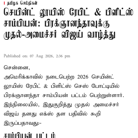
தமிழக செய்திகள்
செயின்ட் லூயிஸ் ரேபிட் & பிளிட்ஸ்
சாம்பியன்: பிரக்ஞானந்தாவுக்கு
முதல்-அமைச்சர் விஜய் வாழ்த்து
Published on
:
07 Aug 2026, 2:36 pm
சென்னை,
அமெரிக்காவில் நடைபெற்ற 2026 செயின்ட்
லூயிஸ் ரேபிட் & பிளிட்ஸ் செஸ் போட்டியில்
பிரக்ஞானந்தா சாம்பியன் பட்டம் பெற்றுள்ளார்.
இந்நிலையில், இதுகுறித்து முதல் அமைச்சர்
விஜய் தனது எக்ஸ் தள பதிவில் கூறி
இருப்பதாவது:-
சாம்பியன் பட்டம்