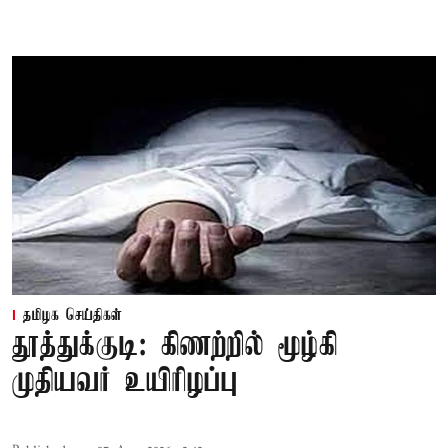
தமிழக செய்திகள்
தூத்துக்குடி: கிணற்றில் மூழ்கி
முதியவர் உயிரிழப்பு