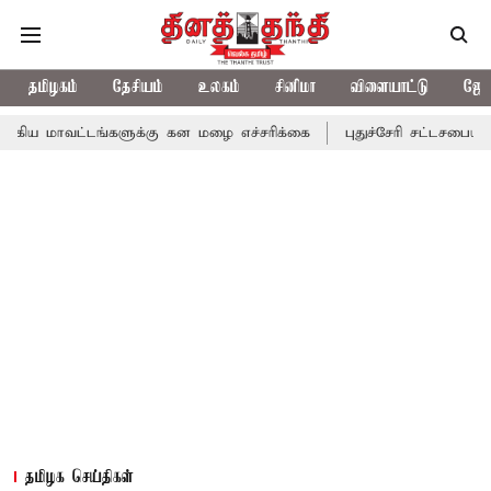
தமிழகம்
தேசியம்
உலகம்
சினிமா
விளையாட்டு
ஜோத
்டங்களுக்கு கன மழை எச்சரிக்கை
புதுச்சேரி சட்டசபையில் வரும் 24
தமிழக செய்திகள்