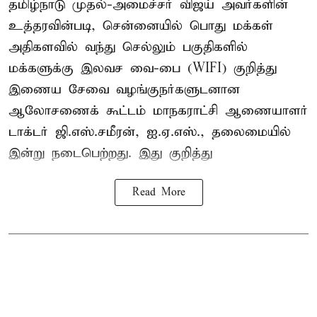
தமிழ்நாடு முதல்-அமைச்சர் விஜய் அவர்களின்
உத்தரவின்படி, சென்னையில் பொது மக்கள்
அதிகளவில் வந்து செல்லும் பகுதிகளில்
மக்களுக்கு இலவச வை-பை (WIFI) குறித்து
இணைய சேவை வழங்குநர்களுடனான
ஆலோசணைக் கூட்டம் மாநகராட்சி ஆணையாளர்
டாக்டர் ஜி.எஸ்.சமீரன், ஐ.ஏ.எஸ்., தலைமையில்
இன்று நடைபெற்றது. இது குறித்து
Read More