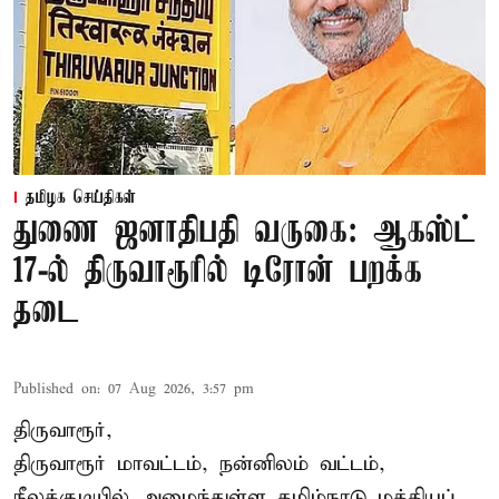
தமிழக செய்திகள்
துணை ஜனாதிபதி வருகை: ஆகஸ்ட்
17-ல் திருவாரூரில் டிரோன் பறக்க
தடை
Published on
:
07 Aug 2026, 3:57 pm
திருவாரூர்,
திருவாரூர் மாவட்டம், நன்னிலம் வட்டம்,
நீலக்குடியில் அமைந்துள்ள தமிழ்நாடு மத்தியப்