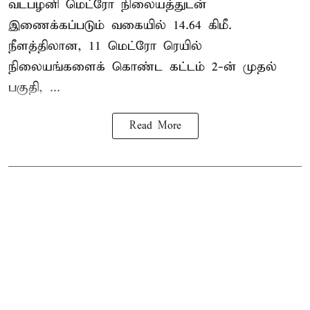
வடபழனி மெட்ரோ நிலையத்துடன்
இணைக்கப்படும் வகையில் 14.64 கிமீ.
நீளத்திலான, 11 மெட்ரோ ரெயில்
நிலையங்களைக் கொண்ட கட்டம் 2-ன் முதல்
பகுதி, ...
Read More