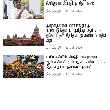
சி.விஜயபாஸ்கருக்கு நோட்டீஸ்
தினத்தந்தி
15 Jul 2026
குழந்தைகளை பிரசாரத்துக்கு
பயன்படுத்துவது குறித்து ஆய்வு -
ஐகோர்ட்டில் தேர்தல் ஆணையம் பதில்
மனு
தினத்தந்தி
15 Jul 2026
சபரிமலையில் விடுதி அறைகளை
ஆன்லைனில் முன்பதிவு செய்யலாம் -
தேவஸ்தான தலைவர் தகவல்
தினத்தந்தி
11 Jul 2026