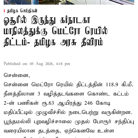
தமிழக செய்திகள்
ஓசூரில் இருந்து கர்நாடகா
மாநிலத்துக்கு மெட்ரோ ரெயில்
திட்டம்- தமிழக அரசு தீவிரம்
Published on
:
05 Aug 2026, 4:18 pm
சென்னை,
சென்னை மெட்ரோ ரெயில் திட்டத்தின் 118.9 கி.மீ.
நீளத்திலான 3 வழித்தடங்களை கொண்ட கட்டம்
2-ன் பணிகள் ரூ.63 ஆயிரத்து 246 கோடி
மதிப்பீட்டில் முழுவீச்சில் நடைபெற்று வருகின்றன.
பூந்தமல்லி புறவழிச்சாலை முதல் போரூர் சந்திப்பு
வரையிலான தடத்தை, ஏற்கெனவே உள்ள