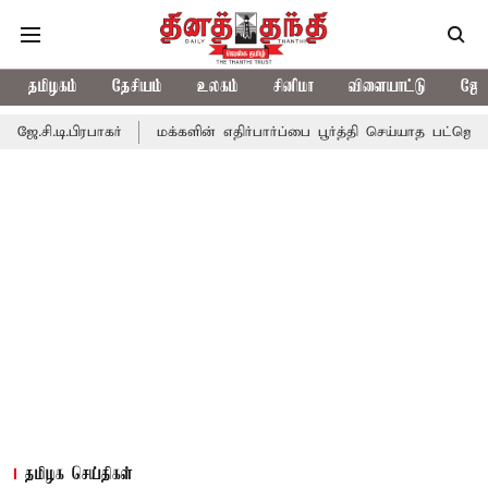
தமிழகம்
தேசியம்
உலகம்
சினிமா
விளையாட்டு
ஜோத
பாகர்
மக்களின் எதிர்பார்ப்பை பூர்த்தி செய்யாத பட்ஜெட்; எடப்பாடி ப
தமிழக செய்திகள்