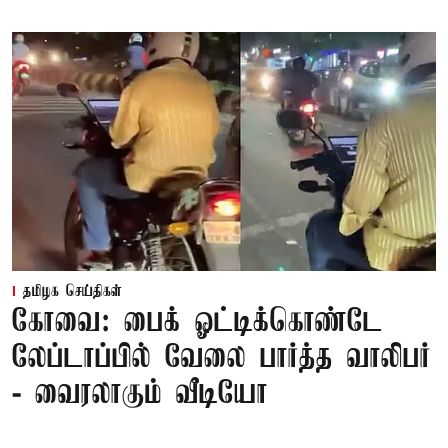
தமிழக செய்திகள்
கோவை: பைக் ஓட்டிக்கொண்டே
லேப்டாப்பில் வேலை பார்த்த வாலிபர்
- வைரலாகும் வீடியோ