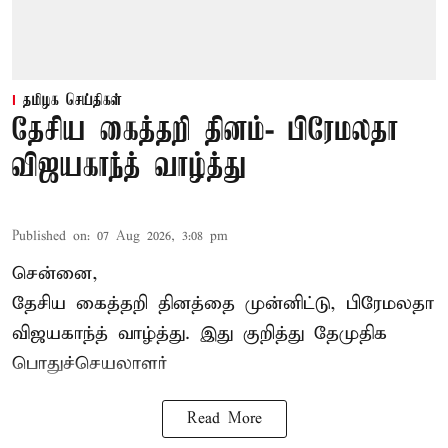
தமிழக செய்திகள்
தேசிய கைத்தறி தினம்- பிரேமலதா
விஜயகாந்த் வாழ்த்து
Published on
:
07 Aug 2026, 3:08 pm
சென்னை,
தேசிய கைத்தறி தினத்தை
முன்னிட்டு, பிரேமலதா
விஜயகாந்த் வாழ்த்து. இது குறித்து தேமுதிக
பொதுச்செயலாளர்
Read More