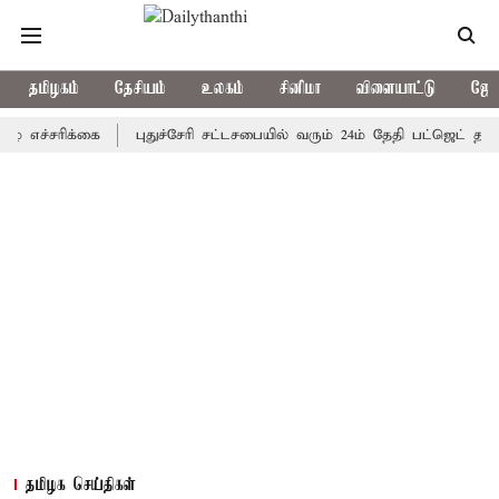
தமிழகம்
தேசியம்
உலகம்
சினிமா
விளையாட்டு
ஜோத
ரிக்கை
புதுச்சேரி சட்டசபையில் வரும் 24ம் தேதி பட்ஜெட் தாக்கல் ச
தமிழக செய்திகள்