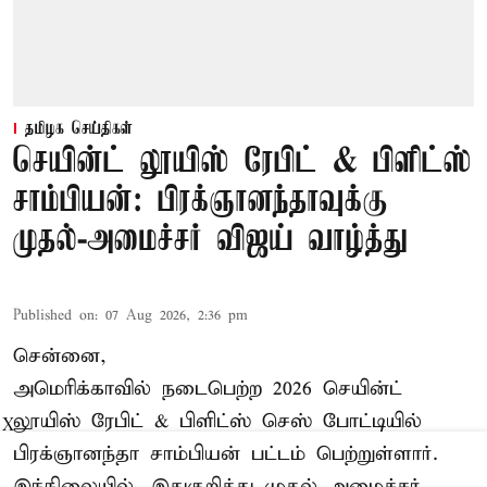
தமிழக செய்திகள்
செயின்ட் லூயிஸ் ரேபிட் & பிளிட்ஸ்
சாம்பியன்: பிரக்ஞானந்தாவுக்கு
முதல்-அமைச்சர் விஜய் வாழ்த்து
Published on
:
07 Aug 2026, 2:36 pm
சென்னை,
அமெரிக்காவில் நடைபெற்ற 2026 செயின்ட்
லூயிஸ் ரேபிட் & பிளிட்ஸ் செஸ் போட்டியில்
X
பிரக்ஞானந்தா சாம்பியன் பட்டம் பெற்றுள்ளார்.
இந்நிலையில், இதுகுறித்து முதல் அமைச்சர்