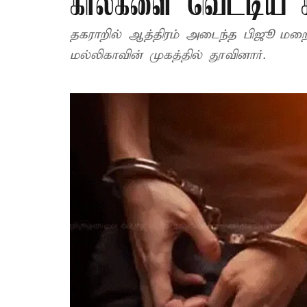
கால்களை வெட்டிய 
தகராறில் ஆத்திரம் அடைந்த பிஜூ மறை
மல்லிகாவின் முகத்தில் தூவினார்.