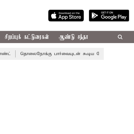
சிறப்புக் கட்டுரைகள்
ஆண்டு சந்தா
தொலைநோக்கு பார்வையுடன் கூடிய வேளாண் பட்ஜெட்: முதல்-அ