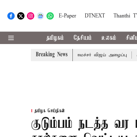
E-Paper
DTNEXT
Thanthi 
தமிழகம்
தேசியம்
உலகம்
சினி
Breaking News
ள் கூட்டத்துக்கு முதல்-அமைச்சர் விஜய் அழைப்பு
முன்னாள்
தமிழக செய்திகள்
குடும்பம் நடத்த வர