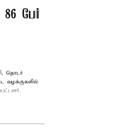
86 பேர்
ி, தொடர்
ட்ட வழக்குகளில்
பட்டனர்.