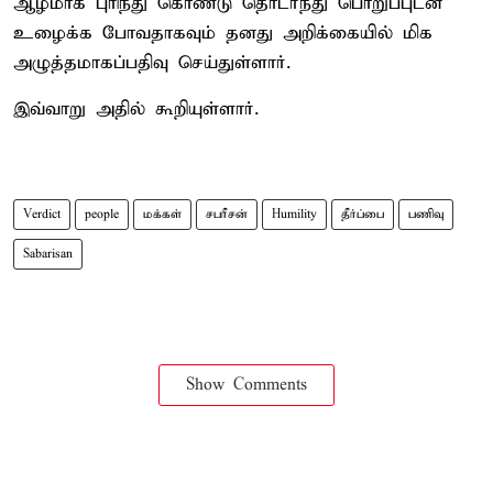
ஆழமாக புரிந்து கொண்டு தொடர்ந்து பொறுப்புடன்
உழைக்க போவதாகவும் தனது அறிக்கையில் மிக
அழுத்தமாகப்பதிவு செய்துள்ளார்.
இவ்வாறு அதில் கூறியுள்ளார்.
Verdict
people
மக்கள்
சபரீசன்
Humility
தீர்ப்பை
பணிவு
Sabarisan
Show Comments