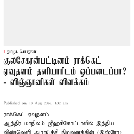
தமிழக செய்திகள்
குலசேகரன்பட்டினம் ராக்கெட்
ஏவுதளம் தனியாரிடம் ஒப்படைப்பா?
- விஞ்ஞானிகள் விளக்கம்
Published on
:
10 Aug 2026, 1:32 am
ராக்கெட் ஏவுதளம்
ஆந்திர மாநிலம் ஸ்ரீஹரிகோட்டாவில் இந்திய
விண்வெளி ஆராய்ச்சி நிறுவனத்தின் (இஸ்ரோ)