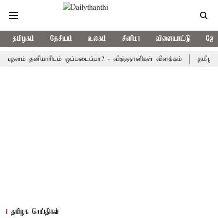
தமிழகம்
தேசியம்
உலகம்
சினிமா
விளையாட்டு
ஜோத
் தனியாரிடம் ஒப்படைப்பா? - விஞ்ஞானிகள் விளக்கம்
தமிழக அரசு பஸ
தமிழக செய்திகள்