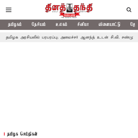
தமிழகம்
தேசியம்
உலகம்
சினிமா
விளையாட்டு
ஜோத
ியலில் பரபரப்பு; அமைச்சர் ஆனந்த் உடன் சி.வி. சண்முகம், வேலுமணி சந
தமிழக செய்திகள்