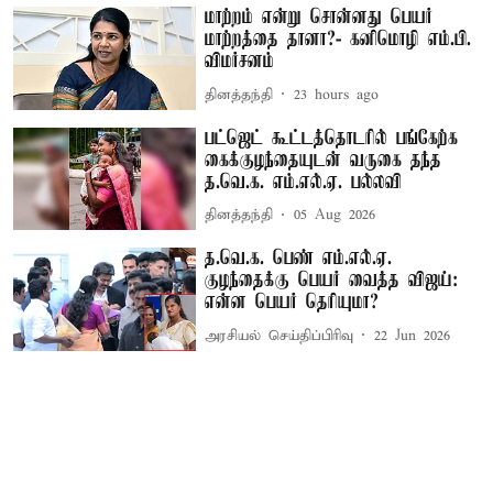
மாற்றம் என்று சொன்னது பெயர்
மாற்றத்தை தானா?- கனிமொழி எம்.பி.
விமர்சனம்
தினத்தந்தி
23 hours ago
பட்ஜெட் கூட்டத்தொடரில் பங்கேற்க
கைக்குழந்தையுடன் வருகை தந்த
த.வெ.க. எம்.எல்.ஏ. பல்லவி
தினத்தந்தி
05 Aug 2026
த.வெ.க. பெண் எம்.எல்.ஏ.
குழந்தைக்கு பெயர் வைத்த விஜய்:
என்ன பெயர் தெரியுமா?
அரசியல் செய்திப்பிரிவு
22 Jun 2026