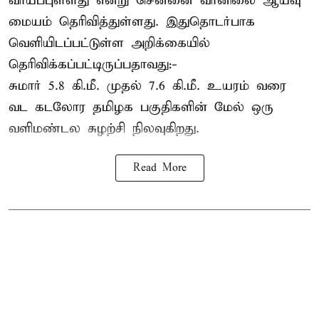
வாய்ப்புள்ளது என்று சென்னை வானிலை ஆய்வு
மையம் தெரிவித்துள்ளது. இதுதொடர்பாக
வெளியிடப்பட்டுள்ள அறிக்கையில்
தெரிவிக்கப்பட்டிருப்பதாவது:-
சுமார் 5.8 கி.மீ. முதல் 7.6 கி.மீ. உயரம் வரை
வட கடலோர தமிழக பகுதிகளின் மேல் ஒரு
வளிமண்டல சுழற்சி நிலவுகிறது.
Read More