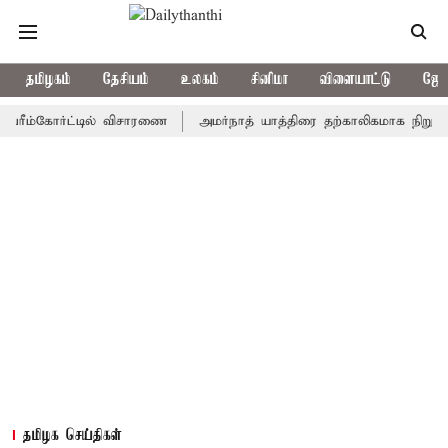
தமிழகம்
தேசியம்
உலகம்
சினிமா
விளையாட்டு
ஜோத
கோர்ட்டில் விசாரணை
அமர்நாத் யாத்திரை தற்காலிகமாக நிறுத்தம்
தமிழக செய்திகள்