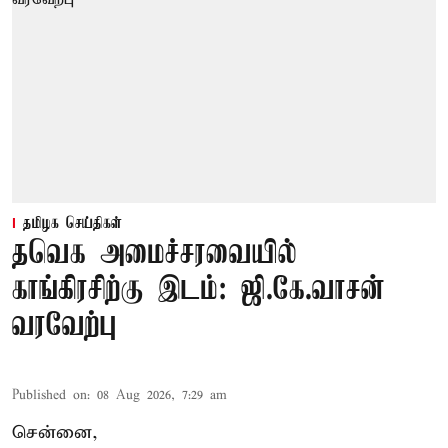
தமிழக செய்திகள்
தவெக அமைச்சரவையில்
காங்கிரசிற்கு இடம்: ஜி.கே.வாசன்
வரவேற்பு
Published on
:
08 Aug 2026, 7:29 am
சென்னை,