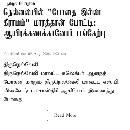
தமிழக செய்திகள்
நெல்லையில் "போதை இல்லா
கிராமம்" மாரத்தான் போட்டி:
ஆயிரக்கணக்கானோர் பங்கேற்பு
Published on
:
09 Aug 2026, 9:02 am
திருநெல்வேலி,
திருநெல்வேலி
மாவட்ட கலெக்டர் ஆனந்த்
மோகன் மற்றும் திருநெல்வேலி மாவட்ட எஸ்.பி.
விஷ்வேஷ் பா.சாஸ்திரி ஆகியோர் இணைந்து
போதை
Read More