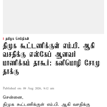
தமிழக செய்திகள்
திமுக கூட்டணிக்குள் எம்.பி. ஆகி
வசதிக்கு எஸ்கேப் ஆனவர்
மாணிக்கம் தாகூர்: கனிமொழி சோமு
தாக்கு
Published on
:
09 Aug 2026, 9:12 am
சென்னை,
திமுக கூட்டணிக்குள் எம்.பி. ஆகி வசதிக்கு