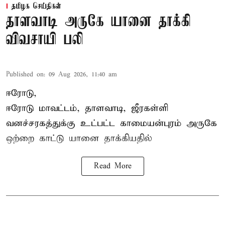
தமிழக செய்திகள்
தாளவாடி அருகே யானை தாக்கி
விவசாயி பலி
Published on
:
09 Aug 2026, 11:40 am
ஈரோடு,
ஈரோடு மாவட்டம்,
தாளவாடி
, ஜீரகள்ளி
வனச்சரகத்துக்கு உட்பட்ட காமையன்புரம் அருகே
ஒற்றை காட்டு
யானை தாக்கி
யதில்
Read More