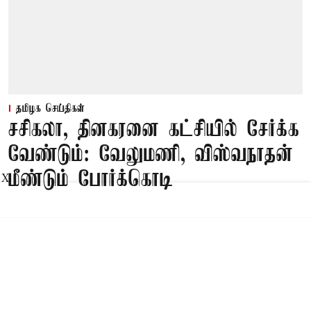
தமிழக செய்திகள்
சசிகலா, தினகரனை கட்சியில் சேர்க்க
வேண்டும்: வேலுமணி, விஸ்வநாதன்
மீண்டும் போர்க்கொடி
X
Published on
:
09 Aug 2026, 8:47 am
சென்னை,
சசிகலா, தினகரனை கட்சியில் சேர்க்க வேண்டும்,
அவர்களுடன் பேசி கட்சியை பலப்படுத்த