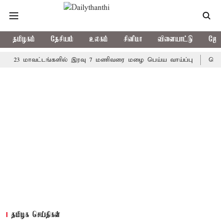
தமிழகம்
தேசியம்
உலகம்
சினிமா
விளையாட்டு
ஜோத
 மாவட்டங்களில் இரவு 7 மணிவரை மழை பெய்ய வாய்ப்பு
கொரிய பேட்
தமிழக செய்திகள்