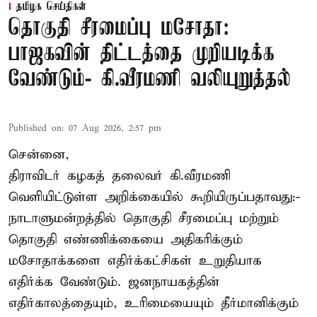
தமிழக செய்திகள்
தொகுதி சீரமைப்பு மசோதா:
பாஜகவின் திட்டத்தை முறியடிக்க
வேண்டும்- கி.வீரமணி வலியுறுத்தல்
Published on
:
07 Aug 2026, 2:57 pm
சென்னை,
திராவிடர் கழகத் தலைவர் கி.வீரமணி
வெளியிட்டுள்ள அறிக்கையில் கூறியிருப்பதாவது:-
நாடாளுமன்றத்தில் தொகுதி சீரமைப்பு மற்றும்
தொகுதி எண்ணிக்கையை அதிகரிக்கும்
மசோதாக்களை எதிர்க்கட்சிகள் உறுதியாக
எதிர்க்க வேண்டும். ஜனநாயகத்தின்
எதிர்காலத்தையும், உரிமையையும் தீர்மானிக்கும்