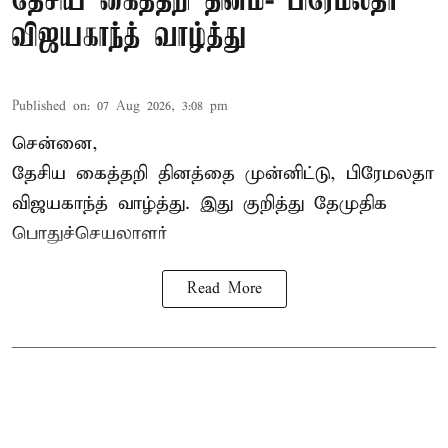
தேசிய கைத்தறி தினம்- பிரேமலதா
விஜயகாந்த் வாழ்த்து
Published on
:
07 Aug 2026, 3:08 pm
சென்னை,
தேசிய கைத்தறி தினத்தை
முன்னிட்டு, பிரேமலதா
விஜயகாந்த் வாழ்த்து. இது குறித்து தேமுதிக
பொதுச்செயலாளர்
Read More