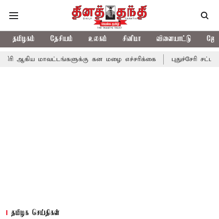
தமிழகம்
தேசியம்
உலகம்
சினிமா
விளையாட்டு
ஜோத
மாவட்டங்களுக்கு கன மழை எச்சரிக்கை
புதுச்சேரி சட்டசபையில் வரு
தமிழக செய்திகள்