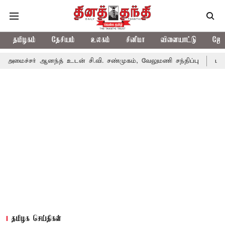
தமிழகம்
தேசியம்
உலகம்
சினிமா
விளையாட்டு
ஜோத
 ஆனந்த் உடன் சி.வி. சண்முகம், வேலுமணி சந்திப்பு
மண் வளம் பாது
தமிழக செய்திகள்