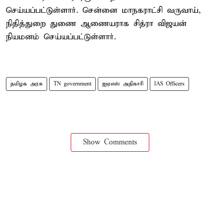
செய்யப்பட்டுள்ளார். சென்னை மாநகராட்சி வருவாய்,
நிதித்துறை துணை ஆணையராக சித்ரா விஜயன்
நியமனம் செய்யப்பட்டுள்ளார்.
தமிழக அரசு
TN government
ஐஏஎஸ் அதிகாரி
IAS Officers
Show Comments