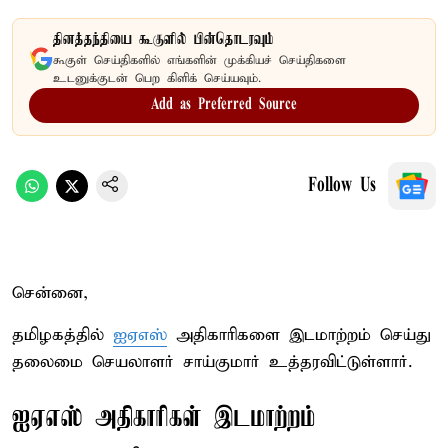
தினத்தந்தியை கூகுளில் பின்தொடரவும்
கூகுள் செய்திகளில் எங்களின் முக்கியச் செய்திகளை
உடனுக்குடன் பெற கிளிக் செய்யவும்.
Add as Preferred Source
Follow Us
சென்னை,
தமிழகத்தில்
ஐஏஎஸ்
அதிகாரிகளை இடமாற்றம் செய்து
தலைமை செயலாளர் சாய்குமார் உத்தரவிட்டுள்ளார்.
ஐஏஎஸ் அதிகாரிகள் இடமாற்றம்