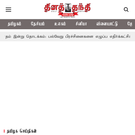
தமிழகம்
தேசியம்
உலகம்
சினிமா
விளையாட்டு
ஜோத
ு தொடக்கம்: பல்வேறு பிரச்சினைகளை எழுப்ப எதிர்க்கட்சிகள் திட்டம்
தமிழக செய்திகள்