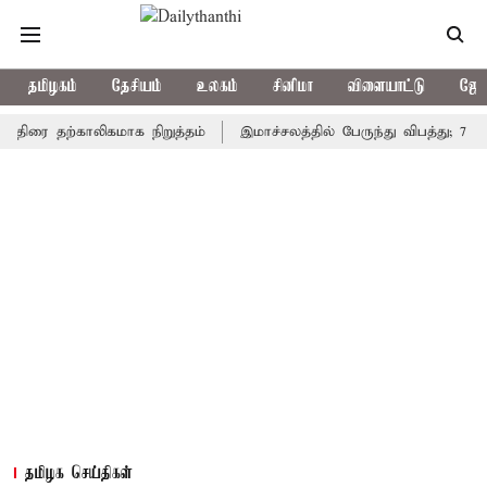
தமிழகம்
தேசியம்
உலகம்
சினிமா
விளையாட்டு
ஜோத
 தற்காலிகமாக நிறுத்தம்
இமாச்சலத்தில் பேருந்து விபத்து; 7 பேர் பல
தமிழக செய்திகள்