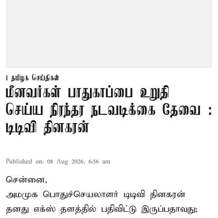
தமிழக செய்திகள்
மீனவர்கள் பாதுகாப்பை உறுதி
செய்ய நிரந்தர நடவடிக்கை தேவை :
டிடிவி தினகரன்
Published on
:
08 Aug 2026, 6:56 am
சென்னை,
அமமுக பொதுச்செயலாளர் டிடிவி தினகரன்
தனது எக்ஸ் தளத்தில் பதிவிட்டு இருப்பதாவது;