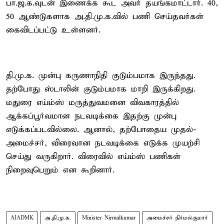
பா.ஜ.க.வுடன் இணைக்க கூட அவர் தயங்கமாட்டார். 40,
50 ஆண்டுகளாக அ.தி.மு.க.வில் பணி செய்தவர்கள்
கைவிடப்பட்டு உள்ளனர்.
தி.மு.க. முன்பு கருணாநிதி குடும்பமாக இருந்தது.
தற்போது ஸ்டாலின் குடும்பமாக மாறி இருக்கிறது.
மதுரை எய்ம்ஸ் மருத்துவமனை விவகாரத்தில்
ஆக்கப்பூர்வமான நடவடிக்கை இதற்கு முன்பு
எடுக்கப்படவில்லை. ஆனால், தற்போதைய முதல்-
அமைச்சர், விரைவான நடவடிக்கை எடுக்க முயற்சி
செய்து வருகிறார். விரைவில் எய்ம்ஸ் பணிகள்
நிறைவுபெறும் என கூறினார்.
AIADMK
அ.தி.மு.க.
Minister Nirmalkumar
அமைச்சர் நிர்மல்குமார்