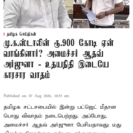
தமிழக செய்திகள்
மு.க.ஸ்டாலின் ரூ.900 கோடி ஏன்
வாங்கினார்? அமைச்சர் ஆதவ்
அர்ஜுனா - உதயநிதி இடையே
காரசார வாதம்
Published on
:
07 Aug 2026, 10:55 am
தமிழக சட்டசபையில் இன்று பட்ஜெட் மீதான
பொது விவாதம் நடைபெற்றது. அப்போது,
அமைச்சர் ஆதவ் அர்ஜுனா பேசியதாவது: மது