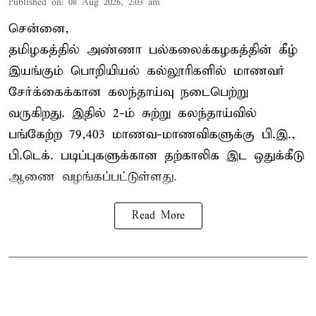
Published on
:
08 Aug 2026, 2:03 am
சென்னை,
தமிழகத்தில் அண்ணா பல்கலைக்கழகத்தின் கீழ்
இயங்கும் பொறியியல் கல்லூரிகளில் மாணவர்
சேர்க்கைக்கான கலந்தாய்வு நடைபெற்று
வருகிறது. இதில் 2-ம் சுற்று கலந்தாய்வில்
பங்கேற்ற 79,403 மாணவ-மாணவிகளுக்கு பி.இ.,
பி.டெக். படிப்புகளுக்கான தற்காலிக இட ஒதுக்கீடு
ஆணை வழங்கப்பட்டுள்ளது.
Read More