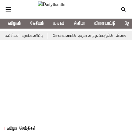
தமிழகம்
தேசியம்
உலகம்
சினிமா
விளையாட்டு
ஜோத
கள் புறக்கணிப்பு
சென்னையில் ஆபரணத்தங்கத்தின் விலை சவரனுக்கு ரூ
தமிழக செய்திகள்