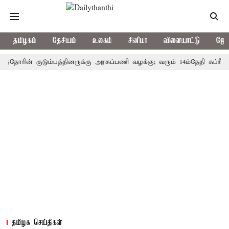
தமிழகம்
தேசியம்
உலகம்
சினிமா
விளையாட்டு
ஜோத
ின் குடும்பத்தினருக்கு அரசுப்பணி வழக்கு; வரும் 14ம்தேதி சுப்ரீம்கோர்ட
தமிழக செய்திகள்