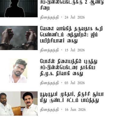
சப்-இன்ஸ்பெக்டருக்கு 2 ஆண்டு
சிறை
தினத்தந்தி
24 Jul 2026
வேலை வாங்கித் தருவதாக கூறி
பெண்ணிடம் அத்துமீறல்: ஜிம்
பயிற்சியாளர் கைது
தினத்தந்தி
15 Jul 2026
போலீஸ் நிலையத்தில் புகுந்து
சப்-இன்ஸ்பெக்டரை தாக்கிய
தி.மு.க. நிர்வாகி கைது
தினத்தந்தி
03 Jul 2026
யூடியூபர் முக்தார், திருச்சி சூர்யா
மீது குண்டர் சட்டம் பாய்ந்தது
தினத்தந்தி
16 Jun 2026