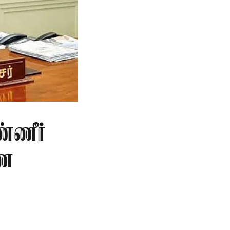
்ணீர்
ணை