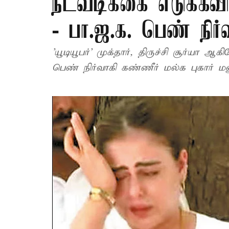
நடவடிக்கை எடுக்கவி
- பா.ஜ.க. பெண் நிர
'யூடியூபர்' முக்தார், திருச்சி சூர்யா 
பெண் நிர்வாகி கண்ணீர் மல்க புகார் மன