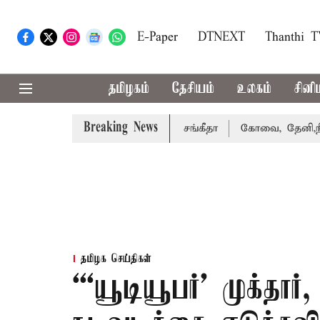
E-Paper
DTNEXT
Thanthi 
தமிழகம்
தேசியம்
உலகம்
சினி
Breaking News
ு வழக்கை வாபஸ் பெற்றார் சங்கீதா
கோவை, தேனி,நீலகிரி ஆக
தமிழக செய்திகள்
“‘யூடியூபர்’ முக்தார்,