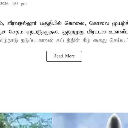
2026, 4:33 pm
், வீரவநல்லூர் பகுதியில் கொலை, கொலை முயற்ச
ுச் சேதம் ஏற்படுத்துதல், குற்றமுறு மிரட்டல் உள்ளி
ிழ்நாடு தடுப்பு காவல் சட்டத்தின் கீழ்
கைது
செய்யப்
Read More