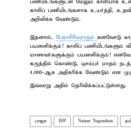
பணியிடங்களுடன் மேலும் காலியாக உள்ள
காலிப் பணியிடங்களாக உயர்த்தி, உதவிப்
அறிவிக்க வேண்டும்.
இதனால்,
பேராசிரியராகும்
கனவோடு காத்
பயனளிக்கும்! காலிப் பணியிடங்களும் விர
மாணவர்களுக்கும் பயனளிக்கும்! எனவே,
கருத்தில் கொண்டு, டிசம்பர் மாதம் நட
4,000-ஆக அதிகரிக்க வேண்டும் என முத
இவ்வாறு அதில் தெரிவிக்கப்பட்டுள்ளது.
பாஜக
BJP
Nainar Nagendran
நய