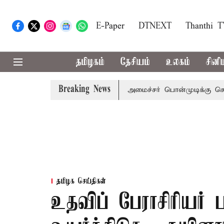
E-Paper
DTNEXT
Thanthi 
தமிழகம்
தேசியம்
உலகம்
சினி
Breaking News
ிஜய் அழைப்பு
முன்னாள் அமைச்சர் பொன்முடிக்கு சென்னை நீத
தமிழக செய்திகள்
உதவிப் பேராசிரியர