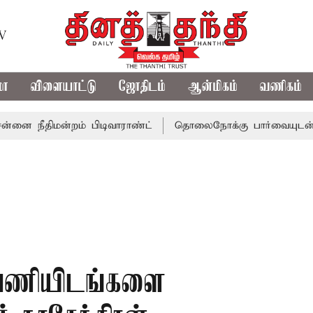
TV
மா
விளையாட்டு
ஜோதிடம்
ஆன்மிகம்
வணிகம்
ிமன்றம் பிடிவாராண்ட்
தொலைநோக்கு பார்வையுடன் கூடிய வ
் பணியிடங்களை