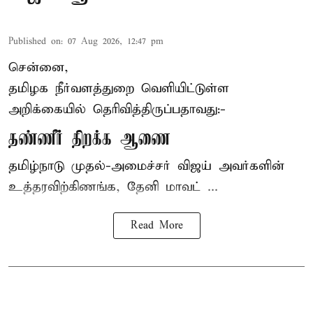
Published on
:
07 Aug 2026, 12:47 pm
சென்னை,
தமிழக நீர்வளத்துறை வெளியிட்டுள்ள
அறிக்கையில் தெரிவித்திருப்பதாவது:-
தண்ணீர் திறக்க ஆணை
தமிழ்நாடு
முதல்-அமைச்சர் விஜய்
அவர்களின்
உத்தரவிற்கிணங்க, தேனி மாவட் ...
Read More