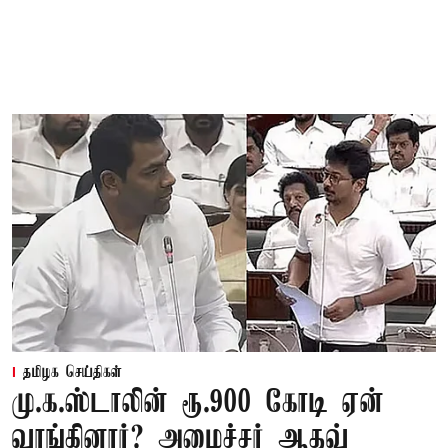
தமிழக செய்திகள்
மு.க.ஸ்டாலின் ரூ.900 கோடி ஏன்
வாங்கினார்? அமைச்சர் ஆதவ்