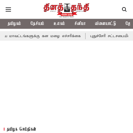
தமிழகம்
தேசியம்
உலகம்
சினிமா
விளையாட்டு
ஜோத
்களுக்கு கன மழை எச்சரிக்கை
புதுச்சேரி சட்டசபையில் வரும் 24ம் 
தமிழக செய்திகள்