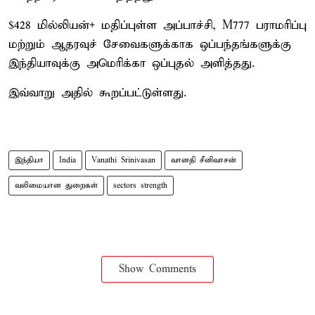
$428 மில்லியன்+ மதிப்புள்ள அப்பாச்சி, M777 பராமரிப்பு
மற்றும் ஆதரவுச் சேவைகளுக்காக ஒப்பந்தங்களுக்கு
இந்தியாவுக்கு அமெரிக்கா ஒப்புதல் அளித்தது.
இவ்வாறு அதில் கூறப்பட்டுள்ளது.
இந்தியா
India
Vanathi Srinivasan
வானதி சீனிவாசன்
வலிமையான துறைகள்
sectors strength
Show Comments