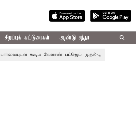
சிறப்புக் கட்டுரைகள்
ஆண்டு சந்தா
் கூடிய வேளாண் பட்ஜெட்: முதல்-அமைச்சர் விஜய்
தமிழக 