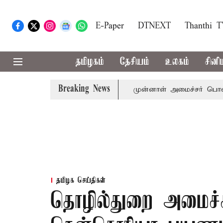
E-Paper
DTNEXT
Thanthi 
தமிழகம்
தேசியம்
உலகம்
சினி
Breaking News
அமைச்சர் விஜய் அழைப்பு
முன்னாள் அமைச்சர் பொன்முடிக்கு 
தமிழக செய்திகள்
தொழில்துறை அமைச்சர