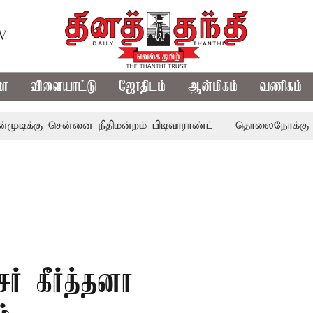
TV
மா
விளையாட்டு
ஜோதிடம்
ஆன்மிகம்
வணிகம்
சென்னை நீதிமன்றம் பிடிவாராண்ட்
தொலைநோக்கு பார்வையுடன
் கீர்த்தனா